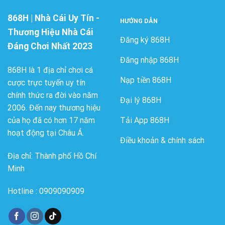
868H | Nhà Cái Uy Tín -
HƯỚNG DẪN
Thương Hiệu Nhà Cái
Đăng ký 868H
Đáng Chơi Nhất 2023
Đăng nhập 868H
868H là 1 địa chỉ chơi cá
Nạp tiền 868H
cược trực tuyến uy tín
chính thức ra đời vào năm
Đại lý 868H
2006. Đến nay thương hiệu
của họ đã có hơn 17 năm
Tải App 868H
hoạt động tại Châu Á.
Điều khoản & chính sách
Địa chỉ: Thành phố Hồ Chí
Minh
Hotline : 0909090909