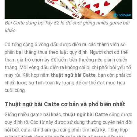
Bài Catte dùng bộ Tây 52 lá để chơi giống nhiều game bài
khác
Có tổng cộng 6 vòng đấu được diễn ra. các thành viên sẽ
phân bại thắng thua theo luật quy định. Người chơi có thể
tham gia trò chơi này để kiếm tiền thưởng nếu giành chiến
thắng. Mỗi vòng đấu diễn ra không chỉ bị chi phối bởi yếu tố
may rủi. Kết hợp nắm
thuật ngữ bài Catte
, bạn còn phải có
chiến lược, sự tính toán kỹ lưỡng để có thể đạt mục tiêu
cuối cùng.
Thuật ngữ bài Catte cơ bản và phổ biến nhất
Giống nhiều game bài khác,
thuật ngữ bài Catte
cũng được
quy định rõ. Các từ này được sử dụng thường xuyên nên đòi
hỏi bất cứ ai khi tham gia cũng phải tìm hiểu kỹ. Tổng hợp