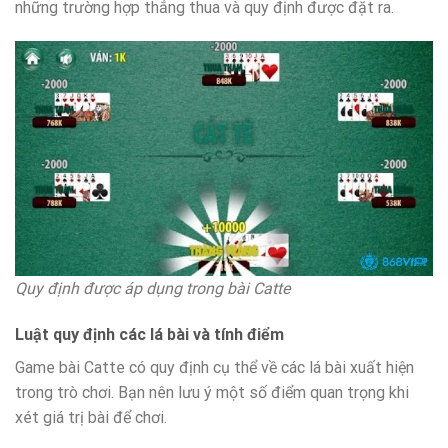
những trường hợp thắng thua và quy định được đặt ra.
Quy định được áp dụng trong bài Catte
Luật quy định các lá bài và tính điểm
Game bài Catte có quy định cụ thể về các lá bài xuất hiện
trong trò chơi. Bạn nên lưu ý một số điểm quan trọng khi
xét giá trị bài để chơi.