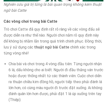
Nghiên cứu giá trị từng lá bài quan trọng không kém thuật
ngữ bài Catte
Các vòng chơi trong bài Catte
Trò chơi Catte đã quy định rất rõ ràng về các vòng đấu sẽ
được diễn ra như thế nào. Người chơi nắm rõ quy định này
để không bị nhầm lẫn trong quá trình chinh phục. Đồng thời,
lưu ý sử dụng các
thuật ngữ bài Catte
chính xác trong
từng vòng nhé!
Chia bài và chơi trong 4 vòng đầu tiên: Từng người nhận
6 lá, dấu không cho ai biết. Người đi đầu thắng ván trước
hoặc được thống nhất từ các thành viên. Cuộc chơi diễn
ra thuận chiều kim đồng hồ, người tiếp theo phải đánh lá
lớn hơn, có cùng màu người đi trước đặt xuống. Ai không
đánh quân lớn hơn được, phải đặt 1 lá úp xuống trên tay
(Thiệp).