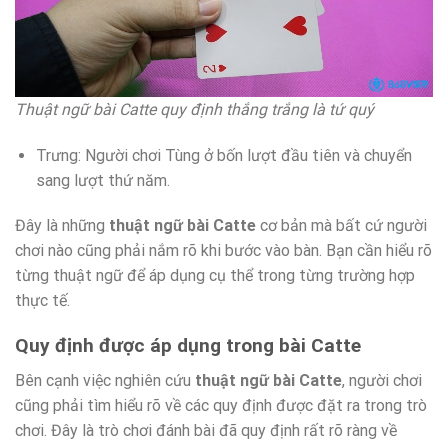
Thuật ngữ bài Catte quy định thắng trắng là tứ quý
Trưng: Người chơi Tùng ở bốn lượt đầu tiên và chuyển
sang lượt thứ năm.
Đây là những
thuật ngữ bài Catte
cơ bản mà bất cứ người
chơi nào cũng phải nắm rõ khi bước vào bàn. Bạn cần hiểu rõ
từng thuật ngữ để áp dụng cụ thể trong từng trường hợp
thực tế.
Quy định được áp dụng trong bài Catte
Bên cạnh việc nghiên cứu
thuật ngữ bài Catte
, người chơi
cũng phải tìm hiểu rõ về các quy định được đặt ra trong trò
chơi. Đây là trò chơi đánh bài đã quy định rất rõ ràng về