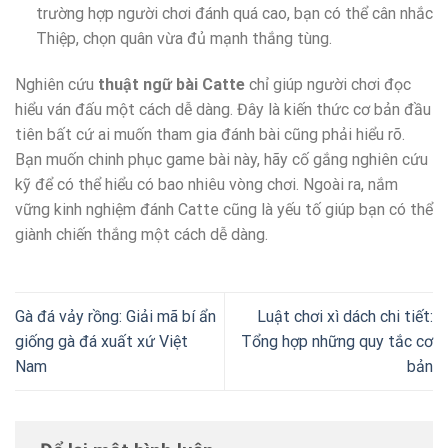
trường hợp người chơi đánh quá cao, bạn có thể cân nhắc
Thiệp, chọn quân vừa đủ mạnh thắng tùng.
Nghiên cứu
thuật ngữ bài Catte
chỉ giúp người chơi đọc
hiểu ván đấu một cách dễ dàng. Đây là kiến thức cơ bản đầu
tiên bất cứ ai muốn tham gia đánh bài cũng phải hiểu rõ.
Bạn muốn chinh phục game bài này, hãy cố gắng nghiên cứu
kỹ để có thể hiểu có bao nhiêu vòng chơi. Ngoài ra, nắm
vững kinh nghiệm đánh Catte cũng là yếu tố giúp bạn có thể
giành chiến thắng một cách dễ dàng.
Gà đá vảy rồng: Giải mã bí ẩn
Luật chơi xì dách chi tiết:
giống gà đá xuất xứ Việt
Tổng hợp những quy tắc cơ
Nam
bản