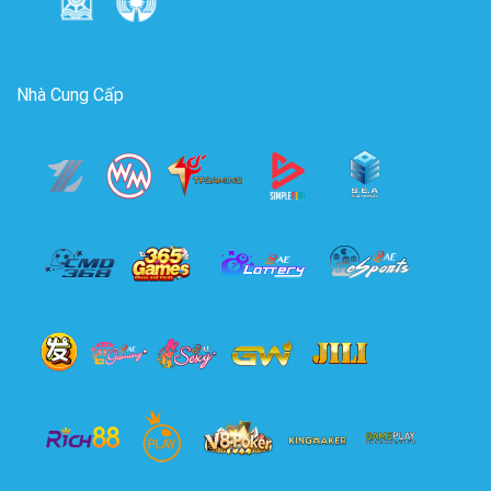
Nhà Cung Cấp