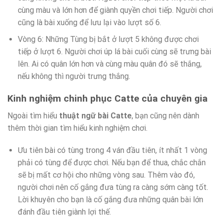
cùng màu và lớn hơn để giành quyền chơi tiếp. Người chơi
cũng là bài xuống để lưu lại vào lượt số 6.
Vòng 6: Những Tùng bị bắt ở lượt 5 không được chơi
tiếp ở lượt 6. Người chơi úp lá bài cuối cùng sẽ trưng bài
lên. Ai có quân lớn hơn và cùng màu quân đó sẽ thắng,
nếu không thì người trưng thắng.
Kinh nghiệm chinh phục Catte của chuyên gia
Ngoài tìm hiểu
thuật ngữ bài Catte
, bạn cũng nên dành
thêm thời gian tìm hiểu kinh nghiệm chơi.
Ưu tiên bài có tùng trong 4 ván đầu tiên, ít nhất 1 vòng
phải có tùng để được chơi. Nếu bạn để thua, chắc chắn
sẽ bị mất cơ hội cho những vòng sau. Thêm vào đó,
người chơi nên cố gắng đưa tùng ra càng sớm càng tốt.
Lời khuyên cho bạn là cố gắng đưa những quân bài lớn
đánh đầu tiên giành lợi thế.