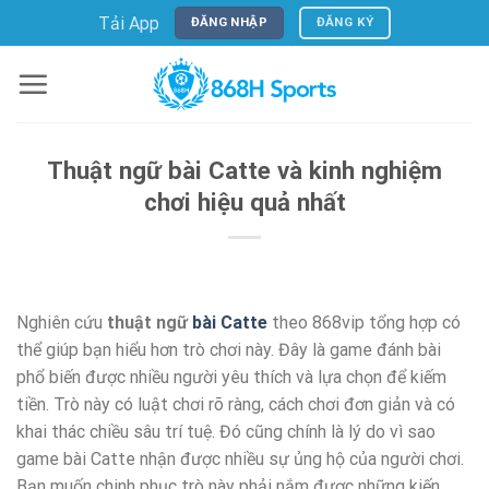
Skip
Tải App
ĐĂNG NHẬP
ĐĂNG KÝ
to
content
Thuật ngữ bài Catte và kinh nghiệm
chơi hiệu quả nhất
Nghiên cứu
thuật ngữ
bài Catte
theo 868vip tổng hợp có
thể giúp bạn hiểu hơn trò chơi này. Đây là game đánh bài
phổ biến được nhiều người yêu thích và lựa chọn để kiếm
tiền. Trò này có luật chơi rõ ràng, cách chơi đơn giản và có
khai thác chiều sâu trí tuệ. Đó cũng chính là lý do vì sao
game bài Catte nhận được nhiều sự ủng hộ của người chơi.
Bạn muốn chinh phục trò này phải nắm được những kiến