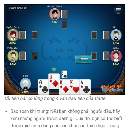
Ưu tiên bài có tùng trong 4 ván đầu tiên của Catte
Bảo toàn khi trưng: Nếu bạn không phải người đầu, hãy
xem những người trước đánh gì. Qua đó, bạn có thể biết
được mình nên dùng con nào chơi cho thích hợp. Trong