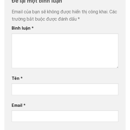
Để lại một bình luận
Email của bạn sẽ không được hiển thị công khai.
Các
trường bắt buộc được đánh dấu
*
Bình luận
*
Tên
*
Email
*