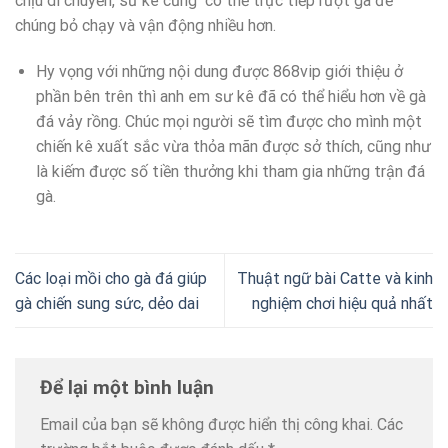
chịu di chuyển, sư kê cũng có thể trực tiếp rượt gà để
chúng bỏ chạy và vận động nhiều hơn.
Hy vọng với những nội dung được 868vip giới thiệu ở
phần bên trên thì anh em sư kê đã có thể hiểu hơn về gà
đá vảy rồng. Chúc mọi người sẽ tìm được cho mình một
chiến kê xuất sắc vừa thỏa mãn được sở thích, cũng như
là kiếm được số tiền thưởng khi tham gia những trận đá
gà.
Các loại mồi cho gà đá giúp
Thuật ngữ bài Catte và kinh
gà chiến sung sức, dẻo dai
nghiệm chơi hiệu quả nhất
Để lại một bình luận
Email của bạn sẽ không được hiển thị công khai.
Các