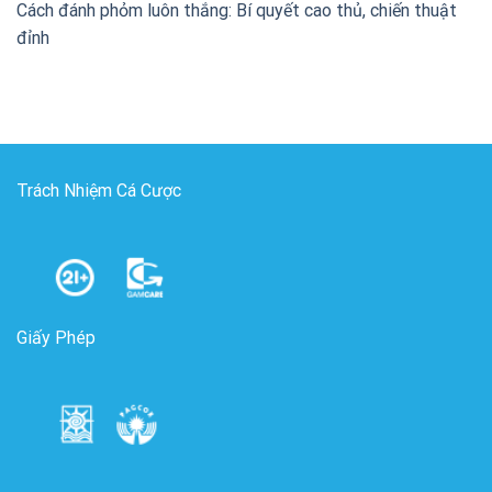
Cách đánh phỏm luôn thắng: Bí quyết cao thủ, chiến thuật
đỉnh
Trách Nhiệm Cá Cược
Giấy Phép