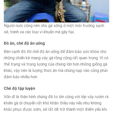
Người nuôi cũng nên cho gà sống ở một môi trường sạch
sẽ, tránh xa các loại vi khuẩn mà gây hại.
Đồ ăn, chế độ ăn uống
Bên cạnh đó thì chế độ ăn uống để đảm bảo sức khỏe cho
những chiến kê mang vảy gà rồng cũng rất quan trọng. Vì có
thể trạng và trọng lượng của chúng lớn hơn những giống gà
khác, vậy nên là lượng thức ăn mà chúng nạp vào cũng phải
đảm bảo nhiều hơn.
Chế độ tập luyện
Vốn dĩ là thân hình chúng đã to lớn cộng với lớp vảy rườm rà
khiến gà di chuyển rất khó khăn. Điều này nếu như không
khắc phục được sớm, sẽ rất dễ trở thành một điểm yếu khi