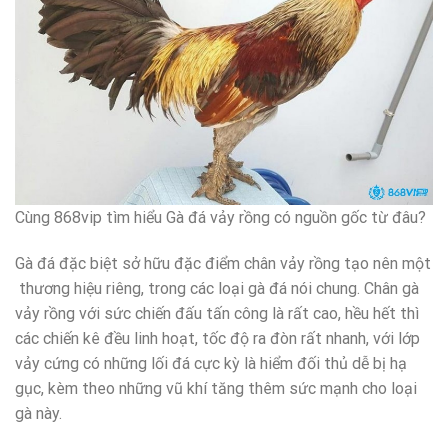
Cùng 868vip tìm hiểu Gà đá vảy rồng có nguồn gốc từ đâu?
Gà đá đặc biệt sở hữu đặc điểm chân vảy rồng tạo nên một
thương hiệu riêng, trong các loại gà đá nói chung. Chân gà
vảy rồng với sức chiến đấu tấn công là rất cao, hều hết thì
các chiến kê đều linh hoạt, tốc độ ra đòn rất nhanh, với lớp
vảy cứng có những lối đá cực kỳ là hiểm đối thủ dễ bị hạ
gục, kèm theo những vũ khí tăng thêm sức mạnh cho loại
gà này.