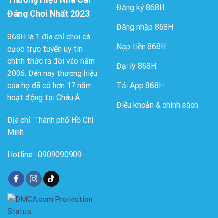
Thương Hiệu Nhà Cái
Đăng ký 868H
Đáng Chơi Nhất 2023
Đăng nhập 868H
868H là 1 địa chỉ chơi cá
Nạp tiền 868H
cược trực tuyến uy tín
chính thức ra đời vào năm
Đại lý 868H
2006. Đến nay thương hiệu
của họ đã có hơn 17 năm
Tải App 868H
hoạt động tại Châu Á.
Điều khoản & chính sách
Địa chỉ: Thành phố Hồ Chí
Minh
Hotline : 0909090909