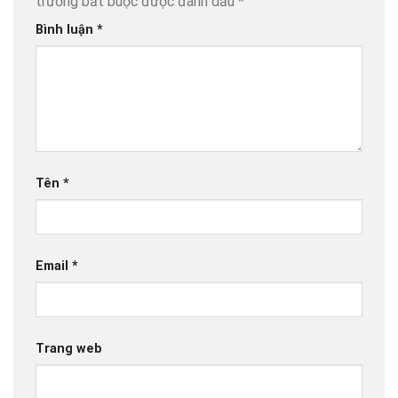
trường bắt buộc được đánh dấu
*
Bình luận
*
Tên
*
Email
*
Trang web