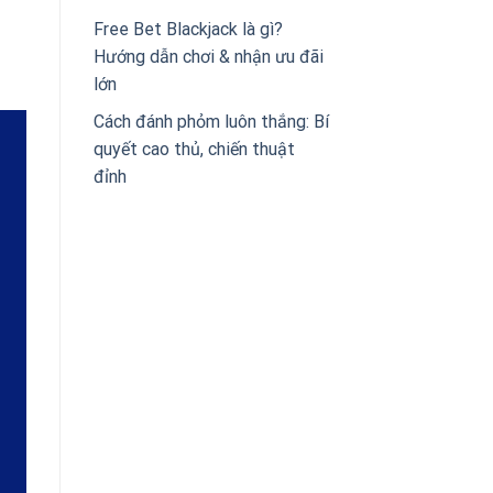
Free Bet Blackjack là gì?
Hướng dẫn chơi & nhận ưu đãi
lớn
Cách đánh phỏm luôn thắng: Bí
quyết cao thủ, chiến thuật
đỉnh