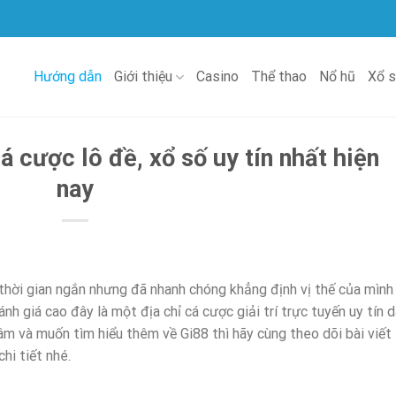
Hướng dẫn
Giới thiệu
Casino
Thể thao
Nổ hũ
Xổ 
 cược lô đề, xổ số uy tín nhất hiện
nay
 thời gian ngắn nhưng đã nhanh chóng khẳng định vị thế của mình
ánh giá cao đây là một địa chỉ cá cược giải trí trực tuyến uy tín 
m và muốn tìm hiểu thêm về Gi88 thì hãy cùng theo dõi bài viết
hi tiết nhé.