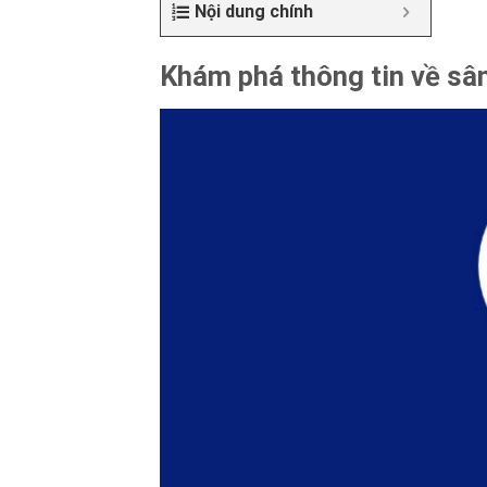
Nội dung chính
Khám phá thông tin về sân