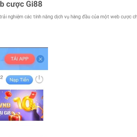
eb cược Gi88
trải nghiệm các tính năng dịch vụ hàng đầu của một web cược c