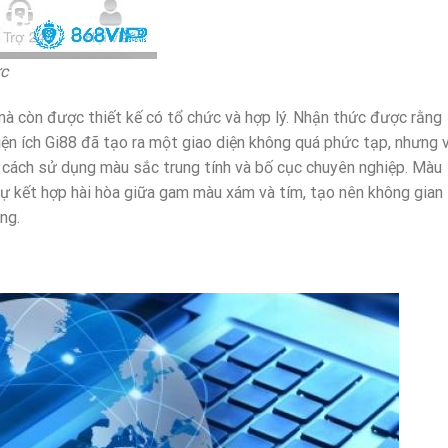
ức
mà còn được thiết kế có tổ chức và hợp lý. Nhận thức được rằng
tiện ích Gi88 đã tạo ra một giao diện không quá phức tạp, nhưng 
g cách sử dụng màu sắc trung tính và bố cục chuyên nghiệp. Màu
ự kết hợp hài hòa giữa gam màu xám và tím, tạo nên không gian
ng.