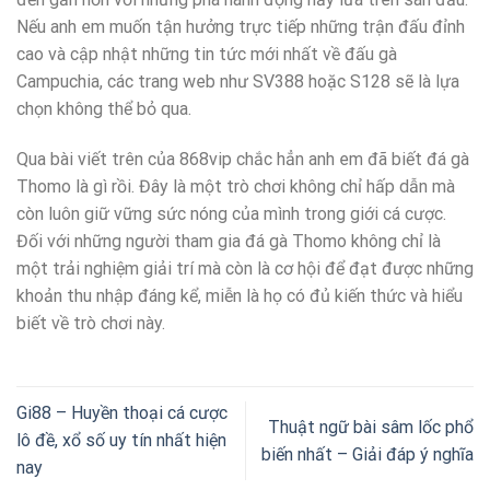
Nếu anh em muốn tận hưởng trực tiếp những trận đấu đỉnh
cao và cập nhật những tin tức mới nhất về đấu gà
Campuchia, các trang web như SV388 hoặc S128 sẽ là lựa
chọn không thể bỏ qua.
Qua bài viết trên của 868vip chắc hẳn anh em đã biết đá gà
Thomo là gì rồi. Đây là một trò chơi không chỉ hấp dẫn mà
còn luôn giữ vững sức nóng của mình trong giới cá cược.
Đối với những người tham gia đá gà Thomo không chỉ là
một trải nghiệm giải trí mà còn là cơ hội để đạt được những
khoản thu nhập đáng kể, miễn là họ có đủ kiến thức và hiểu
biết về trò chơi này.
Gi88 – Huyền thoại cá cược
Thuật ngữ bài sâm lốc phổ
lô đề, xổ số uy tín nhất hiện
biến nhất – Giải đáp ý nghĩa
nay