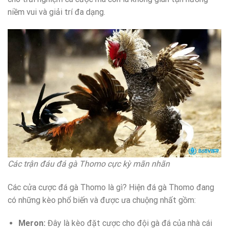
niềm vui và giải trí đa dạng.
Các trận đáu đá gà Thomo cực kỳ mãn nhãn
Các cửa cược đá gà Thomo là gì? Hiện đá gà Thomo đang
có những kèo phổ biến và được ưa chuộng nhất gồm:
Meron:
Đây là kèo đặt cược cho đội gà đá của nhà cái