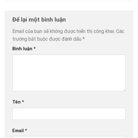
Để lại một bình luận
Email của bạn sẽ không được hiển thị công khai.
Các
trường bắt buộc được đánh dấu
*
Bình luận
*
Tên
*
Email
*