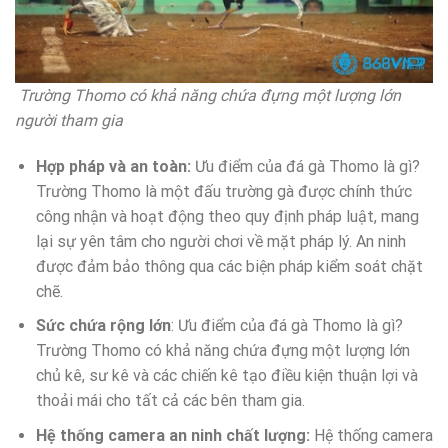
Trường Thomo có khả năng chứa đựng một lượng lớn
người tham gia
Hợp pháp và an toàn:
Ưu điểm của đá gà Thomo là gì?
Trường Thomo là một đấu trường gà được chính thức
công nhận và hoạt động theo quy định pháp luật, mang
lại sự yên tâm cho người chơi về mặt pháp lý. An ninh
được đảm bảo thông qua các biện pháp kiểm soát chặt
chẽ.
Sức chứa rộng lớn
: Ưu điểm của đá gà Thomo là gì?
Trường Thomo có khả năng chứa đựng một lượng lớn
chủ kê, sư kê và các chiến kê tạo điều kiện thuận lợi và
thoải mái cho tất cả các bên tham gia.
Hệ thống camera an ninh chất lượng:
Hệ thống camera