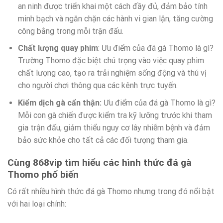
an ninh được triển khai một cách đầy đủ, đảm bảo tính
minh bạch và ngăn chặn các hành vi gian lận, tăng cường
công bằng trong mỗi trận đấu.
Chất lượng quay phim
: Ưu điểm của đá gà Thomo là gì?
Trường Thomo đặc biệt chú trọng vào việc quay phim
chất lượng cao, tạo ra trải nghiệm sống động và thú vị
cho người chơi thông qua các kênh trực tuyến.
Kiểm dịch gà cẩn thận:
Ưu điểm của đá gà Thomo là gì?
Mỗi con gà chiến được kiểm tra kỹ lưỡng trước khi tham
gia trận đấu, giảm thiểu nguy cơ lây nhiễm bệnh và đảm
bảo sức khỏe cho tất cả các đối tượng tham gia.
Cùng 868vip tìm hiểu các hình thức đá gà
Thomo phổ biến
Có rất nhiều hình thức đá gà Thomo nhưng trong đó nổi bật
với hai loại chính: