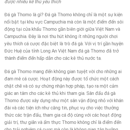
được nhiều kê thủ yêu thích
Đá gà Thomo là gì? Đá gà Thomo không chỉ là một sự kiện
nổi bật tại khu vực Campuchia mà còn là một điểm đến sôi
động tại cửa khẩu Thomo gần biên giới giữa Việt Nam và
Campuchia. Đây là nơi thu hút không ít những người chơi
yêu thích cá cược đặc biệt là trò đá gà. Với vị trí gần huyện
Đức Huệ của tỉnh Long An Việt Nam đá gà Thomo đã trở
thành điểm đến hấp dẫn cho các kê thủ nước ta.
Đá gà Thomo mang đến không gian tuyệt vời cho những ai
đam mê cá cược. Hoạt động này được tổ chức một cách
chặt chẽ và có sự chứng nhận hợp pháp, tạo ra một cảm
giác an tâm cho các kê thủ khi tham gia. Sân đấu đá gà
Thomo được xây dựng như một sân vận động nhỏ với khán
đài và các tiện ích như căng tin, phục vụ cho việc thưởng
thức các trận đấu, tham gia cá độ cùng với các hoạt động
giải trí, thư giãn và ẩm thực Thomo không chỉ là điểm đến
cho trải nghiệm cá cược mà còn là không gian tận hưởng