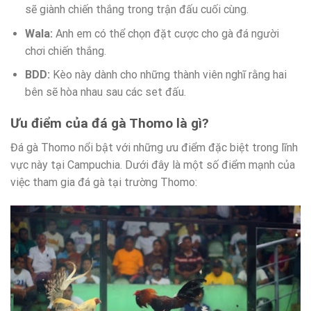
sẽ giành chiến thắng trong trận đấu cuối cùng.
Wala:
Anh em có thể chọn đặt cược cho gà đá người
chơi chiến thắng.
BDD:
Kèo này dành cho những thành viên nghĩ rằng hai
bên sẽ hòa nhau sau các set đấu.
Ưu điểm của đá gà Thomo là gì?
Đá gà Thomo nổi bật với những ưu điểm đặc biệt trong lĩnh
vực này tại Campuchia. Dưới đây là một số điểm mạnh của
việc tham gia đá gà tại trường Thomo: