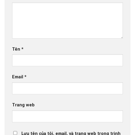
Tên
*
Email
*
Trang web
Lưu tên của tôi, email, và trang web trong trình