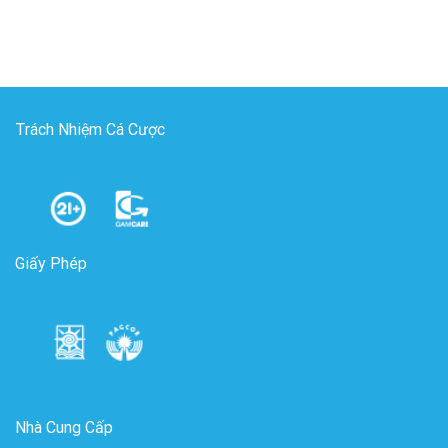
Trách Nhiệm Cá Cược
Giấy Phép
Nhà Cung Cấp