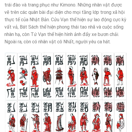
trái đào và trang phục như Kimono. Những nhân vật được
vẽ trên các quân bài đại diện cho mọi tầng lớp trong xã hội
thực tế của Nhật Bản. Cửu Vạn thể hiện sự lao động cực kỳ
vất vả, Bát Sách thể hiện phong thái tao nhã và cuộc sống
nhàn hạ, còn Tứ Vạn thể hiện hình ảnh đẩy xe bươn chải.
Ngoài ra, còn có nhân vật cô Nhất, người yêu ca hát.