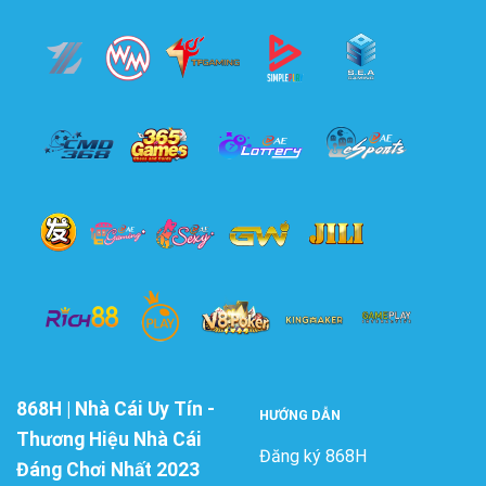
868H | Nhà Cái Uy Tín -
HƯỚNG DẪN
Thương Hiệu Nhà Cái
Đăng ký 868H
Đáng Chơi Nhất 2023