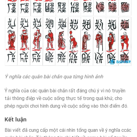
Ý nghĩa các quân bài chắn qua từng hình ảnh
Ý nghĩa của các quân bài chắn rất đáng chú ý vì nó truyền
tải thông điệp về cuộc sống thực tế trong quá khứ, cho
phép người chơi hình dung về cuộc sống vào thời điểm đó.
Kết luận
Bài viết đã cung cấp một cái nhìn tổng quan về ý nghĩa ccác