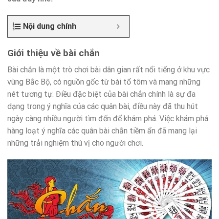
Nội dung chính
Giới thiệu về bài chắn
Bài chắn là một trò chơi bài dân gian rất nổi tiếng ở khu vực
vùng Bắc Bộ, có nguồn gốc từ bài tổ tôm và mang những
nét tương tự. Điều đặc biệt của bài chắn chính là sự đa
dạng trong ý nghĩa của các quân bài, điều này đã thu hút
ngày càng nhiều người tìm đến để khám phá. Việc khám phá
hàng loạt ý nghĩa các quân bài chắn tiềm ẩn đã mang lại
những trải nghiệm thú vị cho người chơi.