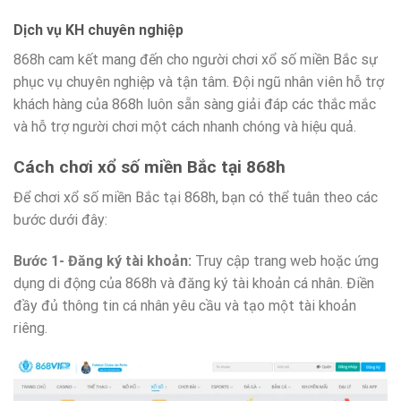
Dịch vụ KH chuyên nghiệp
868h cam kết mang đến cho người chơi xổ số miền Bắc sự
phục vụ chuyên nghiệp và tận tâm. Đội ngũ nhân viên hỗ trợ
khách hàng của 868h luôn sẵn sàng giải đáp các thắc mắc
và hỗ trợ người chơi một cách nhanh chóng và hiệu quả.
Cách chơi xổ số miền Bắc tại 868h
Để chơi xổ số miền Bắc tại 868h, bạn có thể tuân theo các
bước dưới đây:
Bước 1- Đăng ký tài khoản:
Truy cập trang web hoặc ứng
dụng di động của 868h và đăng ký tài khoản cá nhân. Điền
đầy đủ thông tin cá nhân yêu cầu và tạo một tài khoản
riêng.