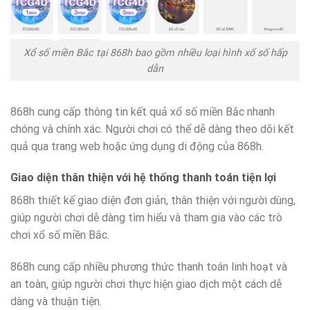
Xổ số miền Bắc tại 868h bao gồm nhiều loại hình xổ số hấp
dẫn
868h cung cấp thông tin kết quả xổ số miền Bắc nhanh
chóng và chính xác. Người chơi có thể dễ dàng theo dõi kết
quả qua trang web hoặc ứng dụng di động của 868h.
Giao diện thân thiện với hệ thống thanh toán tiện lợi
868h thiết kế giao diện đơn giản, thân thiện với người dùng,
giúp người chơi dễ dàng tìm hiểu và tham gia vào các trò
chơi xổ số miền Bắc.
868h cung cấp nhiều phương thức thanh toán linh hoạt và
an toàn, giúp người chơi thực hiện giao dịch một cách dễ
dàng và thuận tiện.