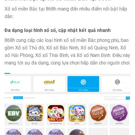
Xổ số miền Bắc tại 868h mang đến nhiều điểm nổi bật hấp
dẫn:
Đa dạng loại hình xổ số, cập nhật kết quả nhanh
868h cung cấp các loại hình xổ số miền Bắc phong phú, bao
gồm Xổ số Thủ đô, Xổ số Bắc Ninh, Xổ số Quảng Ninh, Xổ
số Hải Phòng, Xổ số Thái Bình, và Xổ số Nam Định. Điều này
mang tới sự đa dạng, cùng lựa chọn hấp dẫn cho người chơi.