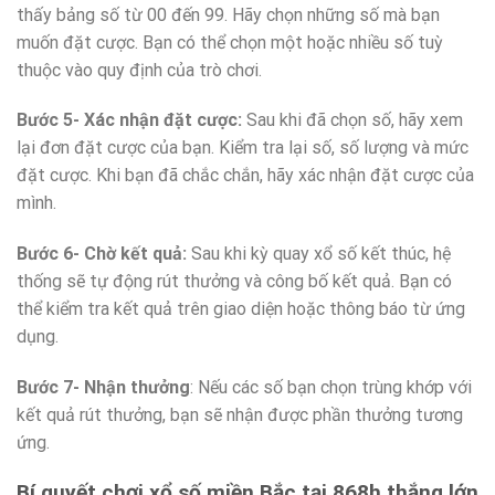
thấy bảng số từ 00 đến 99. Hãy chọn những số mà bạn
muốn đặt cược. Bạn có thể chọn một hoặc nhiều số tuỳ
thuộc vào quy định của trò chơi.
Bước 5- Xác nhận đặt cược:
Sau khi đã chọn số, hãy xem
lại đơn đặt cược của bạn. Kiểm tra lại số, số lượng và mức
đặt cược. Khi bạn đã chắc chắn, hãy xác nhận đặt cược của
mình.
Bước 6- Chờ kết quả:
Sau khi kỳ quay xổ số kết thúc, hệ
thống sẽ tự động rút thưởng và công bố kết quả. Bạn có
thể kiểm tra kết quả trên giao diện hoặc thông báo từ ứng
dụng.
Bước 7- Nhận thưởng
: Nếu các số bạn chọn trùng khớp với
kết quả rút thưởng, bạn sẽ nhận được phần thưởng tương
ứng.
Bí quyết chơi xổ số miền Bắc tại 868h thắng lớn