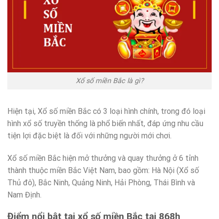
Xổ số miền Bắc là gì?
Hiện tại, Xổ số miền Bắc có 3 loại hình chính, trong đó loại
hình xổ số truyền thống là phổ biến nhất, đáp ứng nhu cầu
tiện lợi đặc biệt là đối với những người mới chơi.
Xổ số miền Bắc hiện mở thưởng và quay thưởng ở 6 tỉnh
thành thuộc miền Bắc Việt Nam, bao gồm: Hà Nội (Xổ số
Thủ đô), Bắc Ninh, Quảng Ninh, Hải Phòng, Thái Bình và
Nam Định.
Điểm nổi bật tại xổ số miền Bắc tại 868h