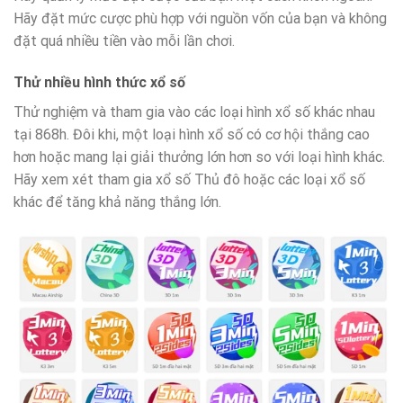
Hãy đặt mức cược phù hợp với nguồn vốn của bạn và không
đặt quá nhiều tiền vào mỗi lần chơi.
Thử nhiều hình thức xổ số
Thử nghiệm và tham gia vào các loại hình xổ số khác nhau
tại 868h. Đôi khi, một loại hình xổ số có cơ hội thắng cao
hơn hoặc mang lại giải thưởng lớn hơn so với loại hình khác.
Hãy xem xét tham gia xổ số Thủ đô hoặc các loại xổ số
khác để tăng khả năng thắng lớn.