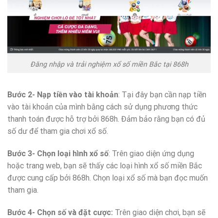
Đăng nhập và trải nghiệm xổ số miền Bắc tại 868h
Bước 2- Nạp tiền vào tài khoản
: Tại đây bạn cần nạp tiền
vào tài khoản của mình bằng cách sử dụng phương thức
thanh toán được hỗ trợ bởi 868h. Đảm bảo rằng bạn có đủ
số dư để tham gia chơi xổ số.
Bước 3- Chọn loại hình xổ số
: Trên giao diện ứng dụng
hoặc trang web, bạn sẽ thấy các loại hình xổ số miền Bắc
được cung cấp bởi 868h. Chọn loại xổ số mà bạn đọc muốn
tham gia.
Bước 4- Chọn số và đặt cược:
Trên giao diện chơi, bạn sẽ