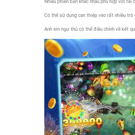
Nhiều phiên bản khác nhau phù hợp với tài 
Có thể sử dụng can thiệp vào rất nhiều trò 
Anh em ngư thủ có thể điều chỉnh về kết qu