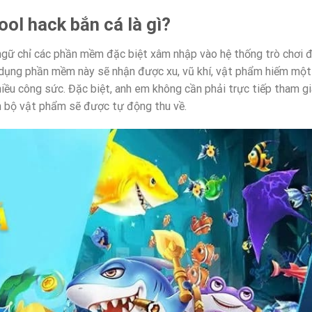
ool hack bắn cá là gì?
 ngữ chỉ các phần mềm đặc biệt xâm nhập vào hệ thống trò chơi 
ử dụng phần mềm này sẽ nhận được xu, vũ khí, vật phẩm hiếm một
iều công sức. Đặc biệt, anh em không cần phải trực tiếp tham gi
àn bộ vật phẩm sẽ được tự động thu về.