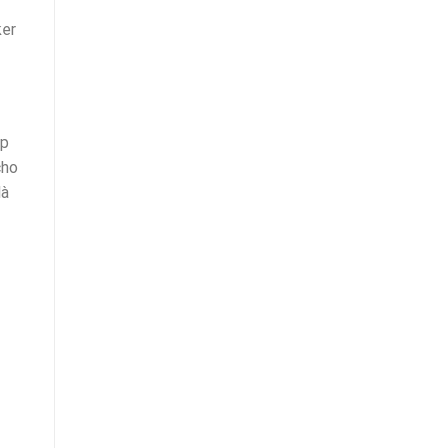
ker
áp
cho
là