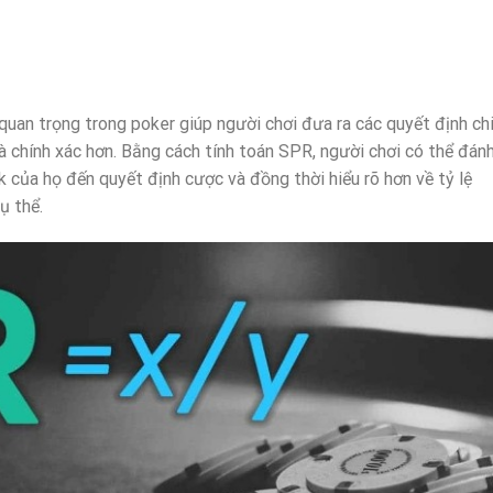
quan trọng trong poker giúp người chơi đưa ra các quyết định ch
à chính xác hơn. Bằng cách tính toán SPR, người chơi có thể đán
của họ đến quyết định cược và đồng thời hiểu rõ hơn về tỷ lệ
ụ thể.