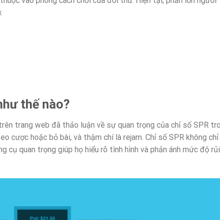
thuộc vào phong cách chơi của đối thủ. Hiện tại, phần lớn người
:
như thế nào?
trên trang web đã thảo luận về sự quan trọng của chỉ số SPR tr
heo cược hoặc bỏ bài, và thậm chí là rejam. Chỉ số SPR không chỉ
g cụ quan trọng giúp họ hiểu rõ tình hình và phản ánh mức độ rủi