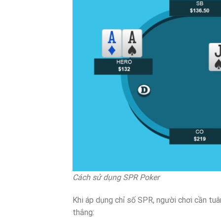
Cách sử dụng SPR Poker
Khi áp dụng chỉ số SPR, người chơi cần tuâ
thắng: