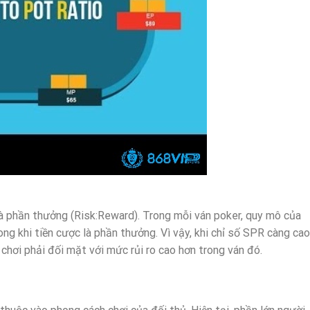
 và phần thưởng (Risk:Reward). Trong mỗi ván poker, quy mô của
rong khi tiền cược là phần thưởng. Vì vậy, khi chỉ số SPR càng cao
i chơi phải đối mặt với mức rủi ro cao hơn trong ván đó.