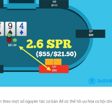
n theo một số nguyên tắc cơ bản để có thể tối ưu hóa cơ hội chi