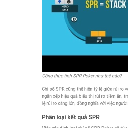
Công thức tính SPR Poker như thế nào?
Chỉ số SPR cũng thể hiện tỷ lệ giữa rủi ro
ngăn xếp hiệu quả biểu thị rủi ro tiềm ẩn, t
lệ rủi ro càng lớn, đồng nghĩa với việc ngườ
Phân loại kết quả SPR