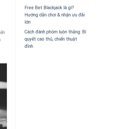
Free Bet Blackjack là gì?
Hướng dẫn chơi & nhận ưu đãi
lớn
Cách đánh phỏm luôn thắng: Bí
iến
quyết cao thủ, chiến thuật
h
đỉnh