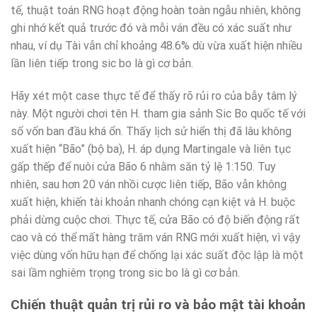
tế, thuật toán RNG hoạt động hoàn toàn ngẫu nhiên, không
ghi nhớ kết quả trước đó và mỗi ván đều có xác suất như
nhau, ví dụ Tài vẫn chỉ khoảng 48.6% dù vừa xuất hiện nhiều
lần liên tiếp trong sic bo là gì cơ bản.
Hãy xét một case thực tế để thấy rõ rủi ro của bẫy tâm lý
này. Một người chơi tên H. tham gia sảnh Sic Bo quốc tế với
số vốn ban đầu khá ổn. Thấy lịch sử hiển thị đã lâu không
xuất hiện “Bão” (bộ ba), H. áp dụng Martingale và liên tục
gấp thếp để nuôi cửa Bão 6 nhằm săn tỷ lệ 1:150. Tuy
nhiên, sau hơn 20 ván nhồi cược liên tiếp, Bão vẫn không
xuất hiện, khiến tài khoản nhanh chóng cạn kiệt và H. buộc
phải dừng cuộc chơi. Thực tế, cửa Bão có độ biến động rất
cao và có thể mất hàng trăm ván RNG mới xuất hiện, vì vậy
việc dùng vốn hữu hạn để chống lại xác suất độc lập là một
sai lầm nghiêm trọng trong sic bo là gì cơ bản.
Chiến thuật quản trị rủi ro và bảo mật tài khoản