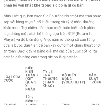
phân bổ vốn khắt khe trong sic bo là gì cơ bản.
Nhìn lướt qua, bàn cược Sic Bo trông như một ma trận phức
tạp với hàng chục ô số, biểu tượng và tỷ lệ nhân thưởng
khác nhau. Tuy nhiên, dân thực chiến luôn biết cách phân
loại chúng một cách hệ thống dựa trên RTP (Return to
Player) và độ biến động. Việc nắm rõ thông số của từng
cửa là bước đầu tiên để bạn xây dựng một chiến thuật chơi
an toàn. Dưới đây là bảng giải mã các cửa cược cốt lõi từ
cơ bản đến nâng cao trong sic bo là gì cơ bản.
ĐIỀU
KIỆN
TỶ LỆ
THẮNG
TRẢ
ĐỘ BIẾN
XÁC
LOẠI CỬA
(KẾT
THƯỞNG
ĐỘNG
SUẤT
CƯỢC
QUẢ 3
(THAM
(VOLATILITY)
TRÚNG
XÍ
KHẢO)
NGẦU)
Tổng
điểm từ