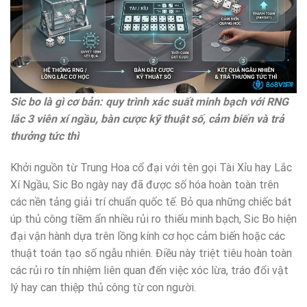
Sic bo là gì cơ bản: quy trình xác suất minh bạch với RNG
lắc 3 viên xí ngầu, bàn cược kỹ thuật số, cảm biến và trả
thưởng tức thì
Khởi nguồn từ Trung Hoa cổ đại với tên gọi Tài Xỉu hay Lắc
Xí Ngầu, Sic Bo ngày nay đã được số hóa hoàn toàn trên
các nền tảng giải trí chuẩn quốc tế. Bỏ qua những chiếc bát
úp thủ công tiềm ẩn nhiều rủi ro thiếu minh bạch, Sic Bo hiện
đại vận hành dựa trên lồng kính cơ học cảm biến hoặc các
thuật toán tạo số ngẫu nhiên. Điều này triệt tiêu hoàn toàn
các rủi ro tín nhiệm liên quan đến việc xóc lừa, tráo đổi vật
lý hay can thiệp thủ công từ con người.