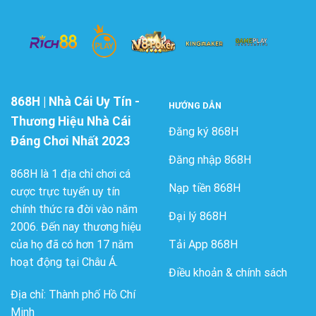
868H | Nhà Cái Uy Tín -
HƯỚNG DẪN
Thương Hiệu Nhà Cái
Đăng ký 868H
Đáng Chơi Nhất 2023
Đăng nhập 868H
868H là 1 địa chỉ chơi cá
Nạp tiền 868H
cược trực tuyến uy tín
chính thức ra đời vào năm
Đại lý 868H
2006. Đến nay thương hiệu
của họ đã có hơn 17 năm
Tải App 868H
hoạt động tại Châu Á.
Điều khoản & chính sách
Địa chỉ: Thành phố Hồ Chí
Minh