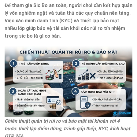
Để tham gia Sic Bo an toàn, người chơi cần kết hợp quản
lý vốn nghiêm ngặt và tuân thủ các quy chuẩn nền tảng.
Việc xác minh danh tính (KYC) và thiết lập bảo mật
nhiều lớp giúp bảo vệ tài sản khỏi các rủi ro tín nhiệm
trong sic bo là gì cơ bản.
Chiến thuật quản trị rủi ro và bảo mật tài khoản với 4
bước: thiết lập điểm dừng, tránh gấp thếp, KYC, kích hoạt
OTP 2FA