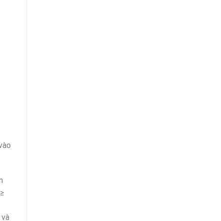
 vào
n
 ≥
 và