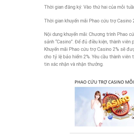
Thời gian đăng ký: Vào thứ hai của mỗi tuầ
Thời gian khuyến mãi Phao cứu trợ Casino
Nội dung khuyến mãi: Chương trình Phao cứ
sảnh “Casino”. Để đủ điều kiện, thành viên 
Khuyến mãi Phao cứu trợ Casino 2% sẽ được
cho tỷ lệ bảo hiểm 2%. Yêu cầu thành viên
tin xác nhận và nhận thưởng.