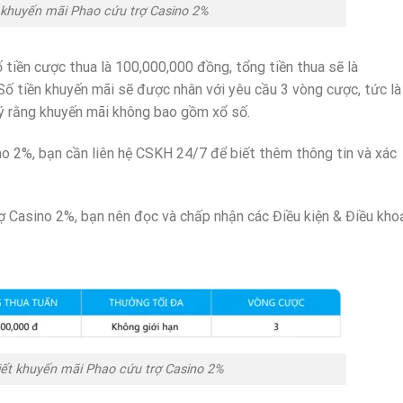
 khuyến mãi Phao cứu trợ Casino 2%
 tiền cược thua là 100,000,000 đồng, tổng tiền thua sẽ là
ố tiền khuyến mãi sẽ được nhân với yêu cầu 3 vòng cược, tức là
ý rằng khuyến mãi không bao gồm xổ số.
o 2%, bạn cần liên hệ CSKH 24/7 để biết thêm thông tin và xác
ợ Casino 2%, bạn nên đọc và chấp nhận các Điều kiện & Điều kho
 tiết khuyến mãi Phao cứu trợ Casino 2%