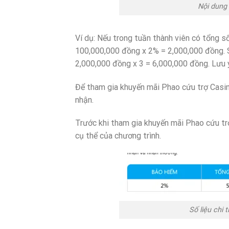
Nội dung
Ví dụ: Nếu trong tuần thành viên có tổng số
100,000,000 đồng x 2% = 2,000,000 đồng. S
2,000,000 đồng x 3 = 6,000,000 đồng. Lưu 
Để tham gia khuyến mãi Phao cứu trợ Casin
nhận.
Trước khi tham gia khuyến mãi Phao cứu tr
cụ thể của chương trình.
Số liệu chi