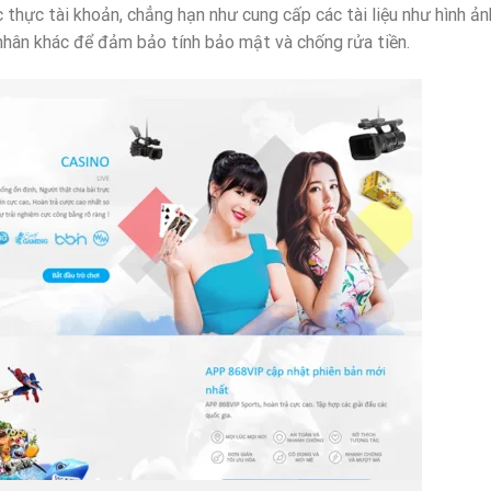
c thực tài khoản, chẳng hạn như cung cấp các tài liệu như hình ản
 nhân khác để đảm bảo tính bảo mật và chống rửa tiền.