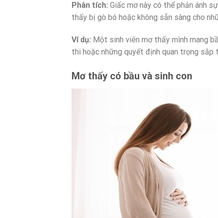
Phân tích:
Giấc mơ này có thể phản ánh sự
thấy bị gò bó hoặc không sẵn sàng cho nhữ
Ví dụ:
Một sinh viên mơ thấy mình mang bầ
thi hoặc những quyết định quan trọng sắp t
Mơ thấy có bầu và sinh con