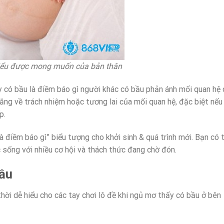
 hiểu được mong muốn của bản thân
 có bầu là điềm báo gì người khác có bầu phản ánh mối quan hệ
lắng về trách nhiệm hoặc tương lai của mối quan hệ, đặc biệt nếu
p.
à điềm báo gì” biểu tượng cho khởi sinh & quá trình mới. Bạn có 
sống với nhiều cơ hội và thách thức đang chờ đón.
bầu
thời dễ hiểu cho các tay chơi lô đề khi ngủ mơ thấy có bầu ở bên