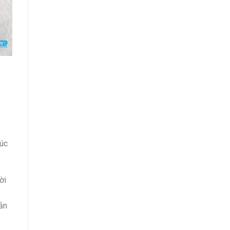
xúc
ời
ản