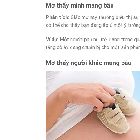
Mơ thấy mình mang bầu
Phân tích:
Giấc mơ này thường biểu thị sự 
có thể cho thấy bạn đang ấp ủ một ý tưởng
Ví dụ:
Một người phụ nữ trẻ, đang trong quá
rằng cô ấy đang chuẩn bị cho một sản phẩ
Mơ thấy người khác mang bầu