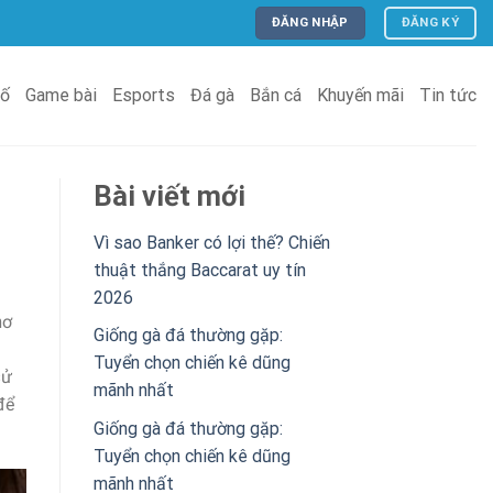
ĐĂNG NHẬP
ĐĂNG KÝ
số
Game bài
Esports
Đá gà
Bắn cá
Khuyến mãi
Tin tức
Bài viết mới
Vì sao Banker có lợi thế? Chiến
thuật thắng Baccarat uy tín
2026
mơ
Giống gà đá thường gặp:
Tuyển chọn chiến kê dũng
sử
mãnh nhất
để
Giống gà đá thường gặp:
Tuyển chọn chiến kê dũng
mãnh nhất