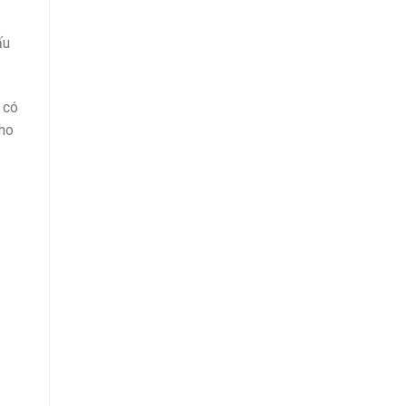
ấu
 có
cho