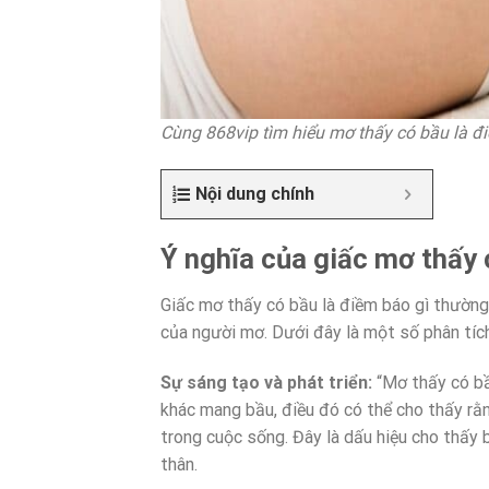
Cùng 868vip tìm hiểu mơ thấy có bầu là đi
Nội dung chính
Ý nghĩa của giấc mơ thấy 
Giấc mơ thấy có bầu là điềm báo gì thường
của người mơ. Dưới đây là một số phân tích
Sự sáng tạo và phát triển:
“Mơ thấy có bầ
khác mang bầu, điều đó có thể cho thấy r
trong cuộc sống. Đây là dấu hiệu cho thấy 
thân.