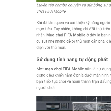
Luyện tập combo chuyền và sút bóng sử d
chơi FIFA Mobile
Khi đã làm quen và cải thiện kỹ năng ngườ
mục tiêu. Tuy nhiên, không chỉ đối thủ trê
nhằn.
Mẹo chơi FIFA Mobile
ở đây là bạn n
cú sút nhẹ nhàng dễ bị thủ môn cản phá, điề
diện với thủ môn.
Sử dụng tính năng tự động phát
Một
mẹo chơi FIFA Mobile
nữa là sử dụng
động điều khiển nằm ở phía dưới màn hình, 
bạn tiếp tục chơi và hoàn thành trận đấu n
người chơi.