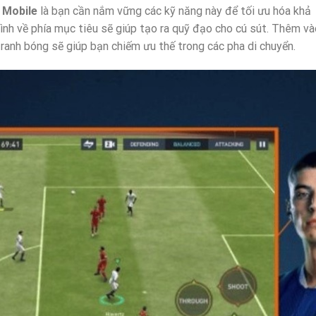
 Mobile
là bạn cần nắm vững các kỹ năng này để tối ưu hóa khả
ình về phía mục tiêu sẽ giúp tạo ra quỹ đạo cho cú sút. Thêm và
tranh bóng sẽ giúp bạn chiếm ưu thế trong các pha di chuyển.