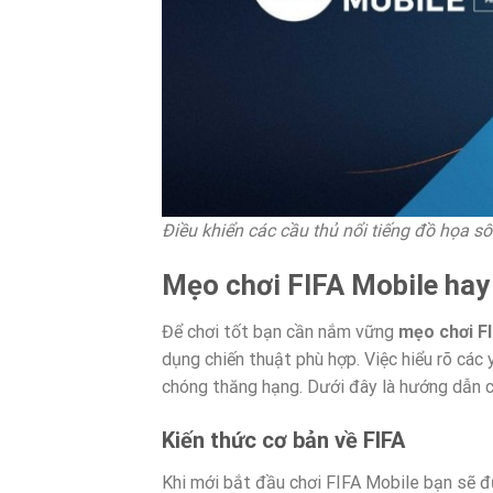
Điều khiển các cầu thủ nổi tiếng đồ họa s
Mẹo chơi FIFA Mobile hay
Để chơi tốt bạn cần nắm vững
mẹo chơi F
dụng chiến thuật phù hợp. Việc hiểu rõ các
chóng thăng hạng. Dưới đây là hướng dẫn ch
Kiến thức cơ bản về FIFA
Khi mới bắt đầu chơi FIFA Mobile bạn sẽ 