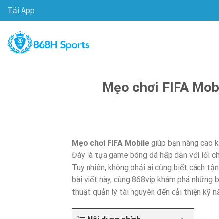
Skip
Tải App
to
content
Mẹo chơi FIFA Mobi
Mẹo chơi FIFA Mobile
giúp bạn nâng cao k
Đây là tựa game bóng đá hấp dẫn với lối chơ
Tuy nhiên, không phải ai cũng biết cách tậ
bài viết này, cùng 868vip khám phá những b
thuật quản lý tài nguyên đến cải thiện kỹ n