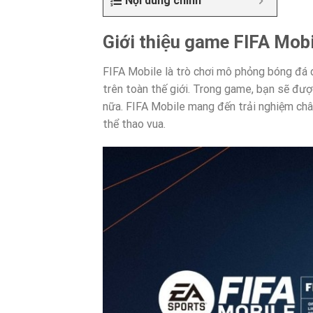
Nội dung chính
Giới thiệu game FIFA Mob
FIFA Mobile là trò chơi mô phỏng bóng đá
trên toàn thế giới. Trong game, bạn sẽ được
nữa. FIFA Mobile mang đến trải nghiệm châ
thể thao vua.