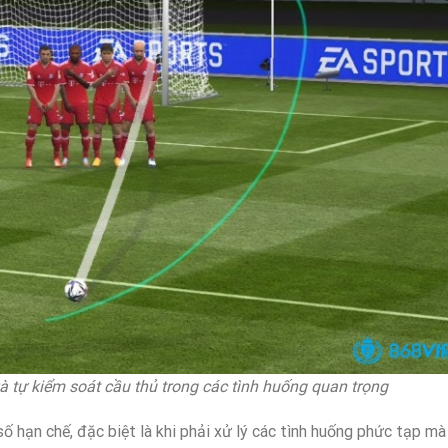
à tự kiểm soát cầu thủ trong các tình huống quan trọng
ố hạn chế, đặc biệt là khi phải xử lý các tình huống phức tạp mà