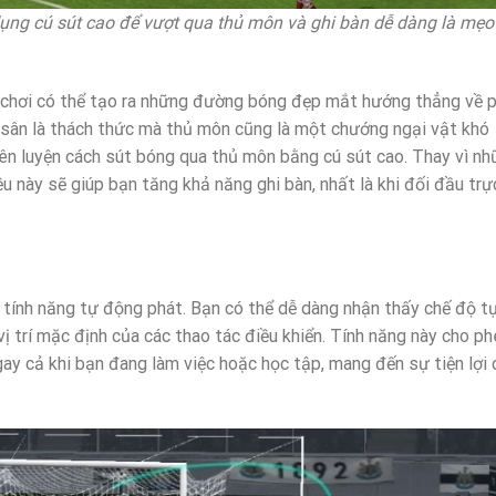
ụng cú sút cao để vượt qua thủ môn và ghi bàn dễ dàng là mẹo
i chơi có thể tạo ra những đường bóng đẹp mắt hướng thẳng về p
n sân là thách thức mà thủ môn cũng là một chướng ngại vật khó
ên luyện cách sút bóng qua thủ môn bằng cú sút cao. Thay vì n
u này sẽ giúp bạn tăng khả năng ghi bàn, nhất là khi đối đầu trự
 tính năng tự động phát. Bạn có thể dễ dàng nhận thấy chế độ t
vị trí mặc định của các thao tác điều khiển. Tính năng này cho p
gay cả khi bạn đang làm việc hoặc học tập, mang đến sự tiện lợi 