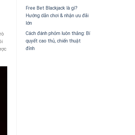
Free Bet Blackjack là gì?
Hướng dẫn chơi & nhận ưu đãi
lớn
Cách đánh phỏm luôn thắng: Bí
rò
quyết cao thủ, chiến thuật
ôi
đỉnh
ược