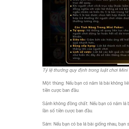
Tỷ lệ thưởng quy định trong luật chơi Mini
Một thùng: Nếu bạn có năm lá bài không li
tiền cược ban đầu.
Sảnh không đồng chất: Nếu bạn có năm lá b
lần số tiền cược ban đầu.
Sám: Nếu bạn có ba lá bài giống nhau, bạn 