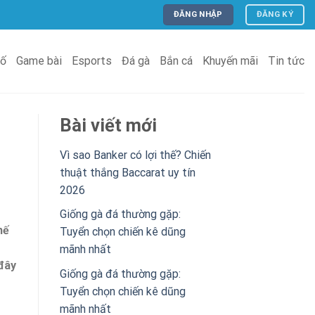
ĐĂNG NHẬP
ĐĂNG KÝ
số
Game bài
Esports
Đá gà
Bắn cá
Khuyến mãi
Tin tức
Bài viết mới
Vì sao Banker có lợi thế? Chiến
thuật thắng Baccarat uy tín
2026
Giống gà đá thường gặp:
hế
Tuyển chọn chiến kê dũng
mãnh nhất
 đây
Giống gà đá thường gặp:
Tuyển chọn chiến kê dũng
mãnh nhất