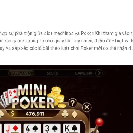
 hợp sự pha trộn giữa slot machines và Poker. Khi tham gia vào t
n bản game tương tự như quay hũ. Tuy nhiên, điểm đặc biệt và l
ay và sắp xếp các lá bài theo luật chơi Poker mới có thể nhận đ