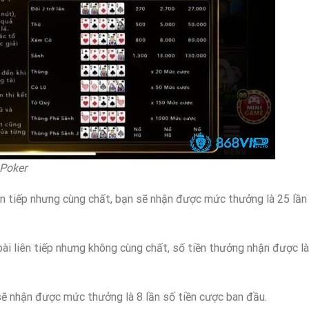
 Poker
ên tiếp nhưng cùng chất, bạn sẽ nhận được mức thưởng là 25 lần
ài liên tiếp nhưng không cùng chất, số tiền thưởng nhận được l
sẽ nhận được mức thưởng là 8 lần số tiền cược ban đầu.