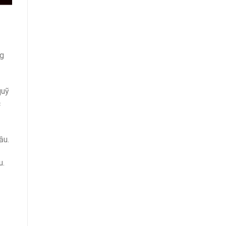
ng
quỹ
c
ầu.
u.