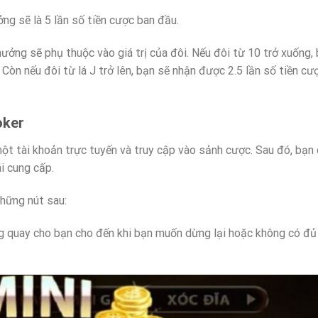
ởng sẽ là 5 lần số tiền cược ban đầu.
ưởng sẽ phụ thuộc vào giá trị của đôi. Nếu đôi từ 10 trở xuống,
Còn nếu đôi từ lá J trở lên, bạn sẽ nhận được 2.5 lần số tiền cư
oker
ột tài khoản trực tuyến và truy cập vào sảnh cược. Sau đó, bạn
i cung cấp.
những nút sau:
g quay cho bạn cho đến khi bạn muốn dừng lại hoặc không có đủ