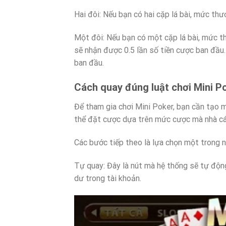
Hai đôi: Nếu bạn có hai cặp lá bài, mức thư
Một đôi: Nếu bạn có một cặp lá bài, mức th
sẽ nhận được 0.5 lần số tiền cược ban đầu. 
ban đầu.
Cách quay đúng luật chơi Mini P
Để tham gia chơi Mini Poker, bạn cần tạo m
thể đặt cược dựa trên mức cược mà nhà cá
Các bước tiếp theo là lựa chọn một trong 
Tự quay: Đây là nút mà hệ thống sẽ tự độn
dư trong tài khoản.