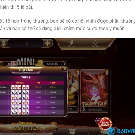
iển thị 5 lá bài.
một tổ hợp trúng thưởng, bạn sẽ có cơ hội nhận được phần thưởn
iản và bạn có thể dễ dàng điều chỉnh mức cược theo ý muốn.