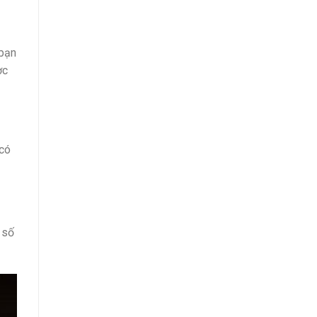
 bạn
ợc
 có
 số