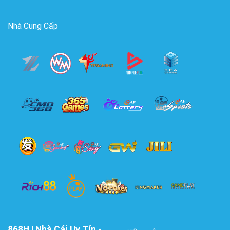
Nhà Cung Cấp
868H | Nhà Cái Uy Tín -