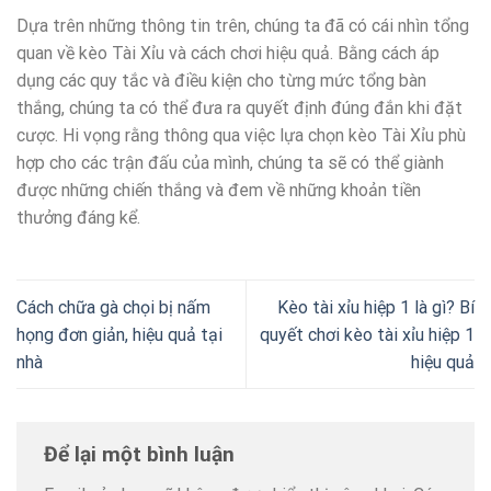
Dựa trên những thông tin trên, chúng ta đã có cái nhìn tổng
quan về kèo Tài Xỉu và cách chơi hiệu quả. Bằng cách áp
dụng các quy tắc và điều kiện cho từng mức tổng bàn
thắng, chúng ta có thể đưa ra quyết định đúng đắn khi đặt
cược. Hi vọng rằng thông qua việc lựa chọn kèo Tài Xỉu phù
hợp cho các trận đấu của mình, chúng ta sẽ có thể giành
được những chiến thắng và đem về những khoản tiền
thưởng đáng kể.
Cách chữa gà chọi bị nấm
Kèo tài xỉu hiệp 1 là gì? Bí
họng đơn giản, hiệu quả tại
quyết chơi kèo tài xỉu hiệp 1
nhà
hiệu quả
Để lại một bình luận