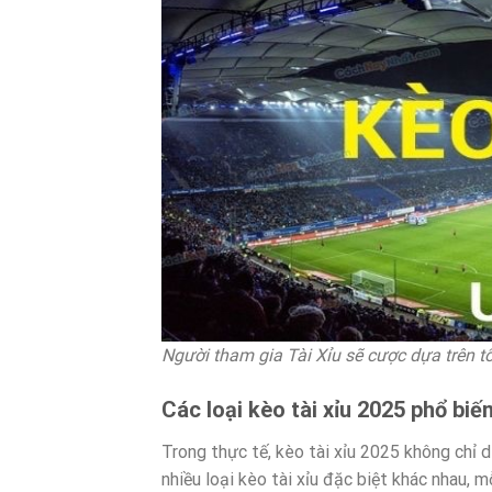
Người tham gia Tài Xỉu sẽ cược dựa trên t
Các loại kèo tài xỉu 2025 phổ biế
Trong thực tế, kèo tài xỉu 2025 không chỉ 
nhiều loại kèo tài xỉu đặc biệt khác nhau, m