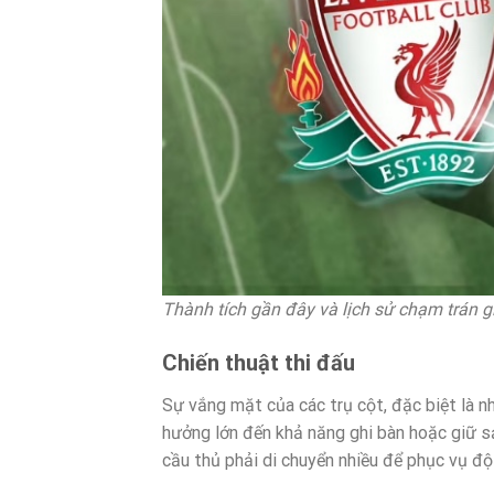
Thành tích gần đây và lịch sử chạm trán g
Chiến thuật thi đấu
Sự vắng mặt của các trụ cột, đặc biệt là n
hưởng lớn đến khả năng ghi bàn hoặc giữ sạ
cầu thủ phải di chuyển nhiều để phục vụ độ