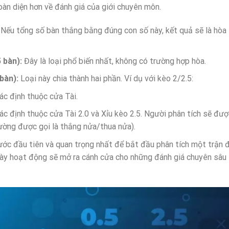
toàn diện hơn về đánh giá của giới chuyên môn.
Nếu tổng số bàn thắng bằng đúng con số này, kết quả sẽ là hòa
5 bàn):
Đây là loại phổ biến nhất, không có trường hợp hòa.
 bàn):
Loại này chia thành hai phần. Ví dụ với kèo 2/2.5:
ác định thuộc cửa Tài.
ác định thuộc cửa Tài 2.0 và Xỉu kèo 2.5. Người phân tích sẽ đượ
ường được gọi là thắng nửa/thua nửa).
bước đầu tiên và quan trọng nhất để bắt đầu phân tích một trận 
này hoạt động sẽ mở ra cánh cửa cho những đánh giá chuyên sâu