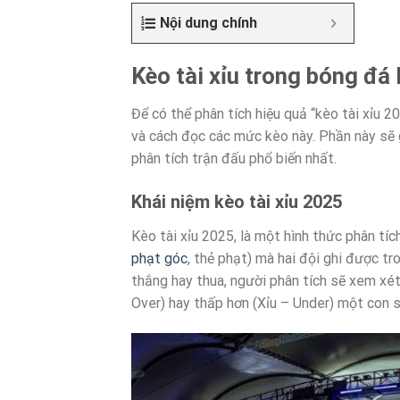
Nội dung chính
Kèo tài xỉu trong bóng đá 
Để có thể phân tích hiệu quả “kèo tài xỉu 2
và cách đọc các mức kèo này. Phần này sẽ 
phân tích trận đấu phổ biến nhất.
Khái niệm kèo tài xỉu 2025
Kèo tài xỉu 2025, là một hình thức phân tí
phạt góc
, thẻ phạt) mà hai đội ghi được t
thắng hay thua, người phân tích sẽ xem xét
Over) hay thấp hơn (Xỉu – Under) một con 