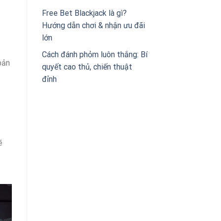
Free Bet Blackjack là gì?
Hướng dẫn chơi & nhận ưu đãi
lớn
Cách đánh phỏm luôn thắng: Bí
bản
quyết cao thủ, chiến thuật
đỉnh
ẽ