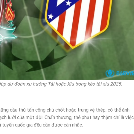
iúp dự đoán xu hướng Tài hoặc Xỉu trong kèo tài xỉu 2025.
hững cầu thủ tấn công chủ chốt hoặc trung vệ thép, có thể ảnh
ch lưới của một đội. Chấn thương, thẻ phạt hay thậm chí là việc
i tuyển quốc gia đều cần được cân nhắc.