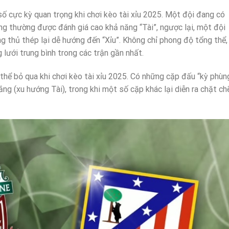
số cực kỳ quan trọng khi chơi kèo tài xỉu 2025. Một đội đang có
ắng thường được đánh giá cao khả năng “Tài”, ngược lại, một đội
g thủ thép lại dễ hướng đến “Xỉu”. Không chỉ phong độ tổng thể
lưới trung bình trong các trận gần nhất.
thể bỏ qua khi chơi kèo tài xỉu 2025. Có những cặp đấu “kỳ phùn
ng (xu hướng Tài), trong khi một số cặp khác lại diễn ra chặt chẽ