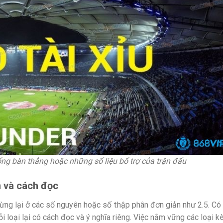
ổng bàn thắng hoặc những số liệu bổ trợ của trận đấu
n và cách đọc
dừng lại ở các số nguyên hoặc số thập phân đơn giản như 2.5. Có
ỗi loại lại có cách đọc và ý nghĩa riêng. Việc nắm vững các loại k