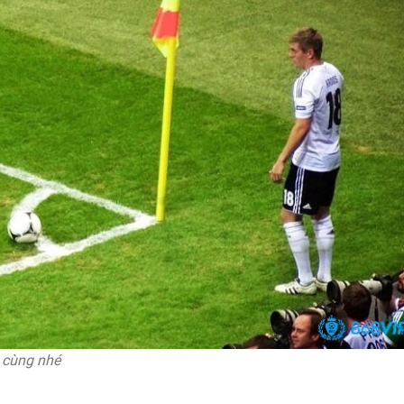
i cùng nhé