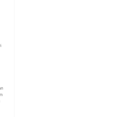
i
ạn
ồm
c