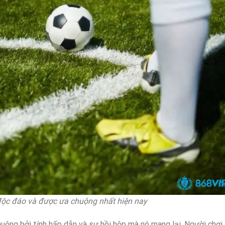
í độc đáo và được ưa chuộng nhất hiện nay
ộng bởi tính hấp dẫn và sự hồi hộp mà nó mang lại. Người chơi