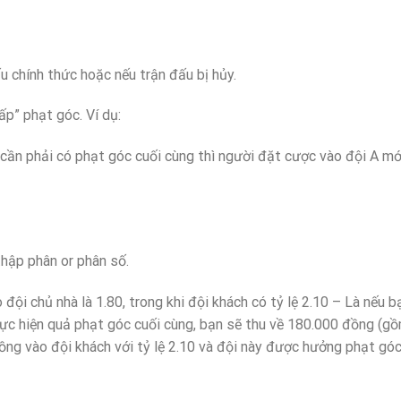
ấu chính thức hoặc nếu trận đấu bị hủy.
ấp” phạt góc. Ví dụ:
 cần phải có phạt góc cuối cùng thì người đặt cược vào đội A mớ
thập phân or phân số.
o đội chủ nhà là 1.80, trong khi đội khách có tỷ lệ 2.10 – Là nếu b
ực hiện quả phạt góc cuối cùng, bạn sẽ thu về 180.000 đồng (g
ồng vào đội khách với tỷ lệ 2.10 và đội này được hưởng phạt gó