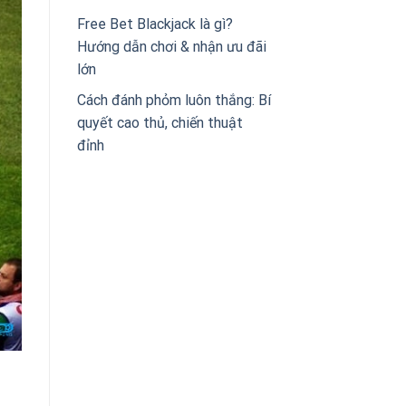
Free Bet Blackjack là gì?
Hướng dẫn chơi & nhận ưu đãi
lớn
Cách đánh phỏm luôn thắng: Bí
quyết cao thủ, chiến thuật
đỉnh