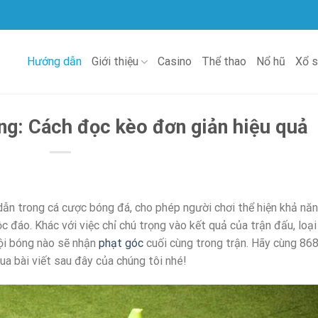
Hướng dẫn
Giới thiệu
Casino
Thể thao
Nổ hũ
Xổ 
ng: Cách đọc kèo đơn giản hiệu quả
dẫn trong cá cược bóng đá, cho phép người chơi thể hiện khả nă
 đáo. Khác với việc chỉ chú trọng vào kết quả của trận đấu, loại
ội bóng nào sẽ nhận
phạt góc
cuối cùng trong trận. Hãy cùng 86
ua bài viết sau đây của chúng tôi nhé!