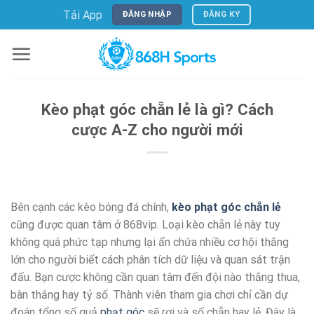
Skip
Tải App
ĐĂNG NHẬP
ĐĂNG KÝ
to
content
Kèo phạt góc chẵn lẻ là gì? Cách
cược A-Z cho người mới
Bên cạnh các kèo bóng đá chính,
kèo phạt góc chẵn lẻ
cũng được quan tâm ở 868vip. Loại kèo chẵn lẻ này tuy
không quá phức tạp nhưng lại ẩn chứa nhiều cơ hội thắng
lớn cho người biết cách phân tích dữ liệu và quan sát trận
đấu. Bạn cược không cần quan tâm đến đội nào thắng thua,
bàn thắng hay tỷ số. Thành viên tham gia chơi chỉ cần dự
đoán tổng số quả
phạt góc
sẽ rơi và số chẵn hay lẻ. Đây là