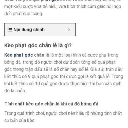
một kiểu cược vừa dễ hiểu, vừa kích thích cảm giác hồi hộp
đến phút cuối cùng.
Nội dung chính
Kèo phạt góc chẵn lẻ là gì?
Kèo phạt góc
chẵn lẻ
là một loại hình cá cược phụ trong
bóng đá, trong đó người chơi dự đoán tổng số quả phạt
góc trong trận đấu sẽ là số chẵn hay số lẻ. Giả sử, trận đấu
kết thúc có 9 quả phạt góc thì được gọi là kết quả lẻ. Trong
khi kết thúc có 10 quả góc được thực hiện thì bạn xác định
đó là chẵn.
Tính chất kèo góc chẵn lẻ khi cá độ bóng đá
Trong quá trình chơi, người chơi nên hiểu rõ những tính chất
cơ bản của kèo: