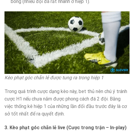
bóng (nhiều đội đá rất nhanh ở hiệp 1).
Kèo phạt góc chẵn lẻ được tung ra trong hiệp 1
Trong quá trình cược dạng kèo này, bet thủ nên chú ý tránh
cược H1 nếu chưa nắm được phong cách đá 2 đội. Bằng
việc thống kê hiệp 1 của những lần đối đầu trước đây là cơ
sở tốt nhất để ra quyết định.
3. Kèo phạt góc chẵn lẻ live (Cược trong trận – In-play)