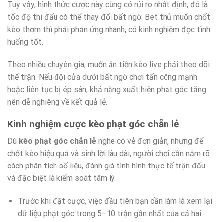
Tuy vậy, hình thức cược này cũng có rủi ro nhất định, đó là
tốc độ thi đấu có thể thay đổi bất ngờ. Bet thủ muốn chốt
kèo thơm thì phải phản ứng nhanh, có kinh nghiệm đọc tình
huống tốt.
Theo nhiều chuyên gia, muốn ăn tiền kèo live phải theo dõi
thế trận. Nếu đội cửa dưới bất ngờ chơi tấn công mạnh
hoặc liên tục bị ép sân, khả năng xuất hiện phạt góc tăng
nên dễ nghiêng về kết quả lẻ.
Kinh nghiệm cược kèo phạt góc chẵn lẻ
Dù
kèo phạt góc chẵn lẻ
nghe có vẻ đơn giản, nhưng để
chốt kèo hiệu quả và sinh lời lâu dài, người chơi cần nắm rõ
cách phân tích số liệu, đánh giá tình hình thực tế trận đấu
và đặc biệt là kiểm soát tâm lý.
Trước khi đặt cược, việc đầu tiên bạn cần làm là xem lại
dữ liệu phạt góc trong 5–10 trận gần nhất của cả hai