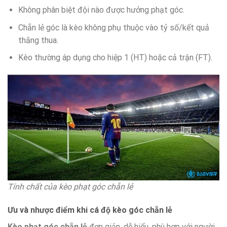
Không phân biệt đội nào được hưởng phạt góc.
Chẵn lẻ góc là kèo không phụ thuộc vào tỷ số/kết quả
thắng thua.
Kèo thường áp dụng cho hiệp 1 (HT) hoặc cả trận (FT).
Tính chất của kèo phạt góc chẵn lẻ
Ưu và nhược điểm khi cá độ kèo góc chẵn lẻ
Kèo phạt góc chẵn lẻ
đơn giản, dễ hiểu, phù hợp với người