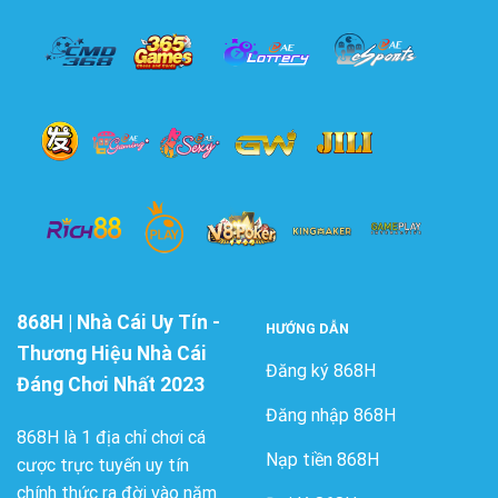
868H | Nhà Cái Uy Tín -
HƯỚNG DẪN
Thương Hiệu Nhà Cái
Đăng ký 868H
Đáng Chơi Nhất 2023
Đăng nhập 868H
868H là 1 địa chỉ chơi cá
Nạp tiền 868H
cược trực tuyến uy tín
chính thức ra đời vào năm