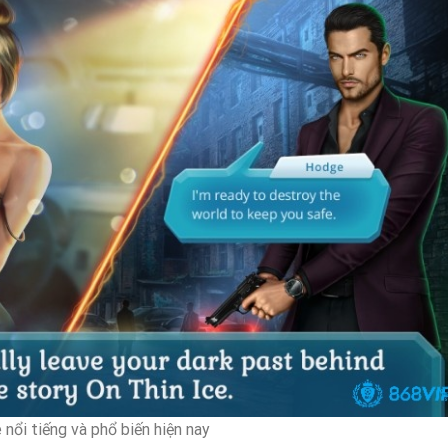
ổi tiếng và phổ biến hiện nay