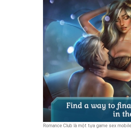
Romance Club là một tựa game sex mobile n