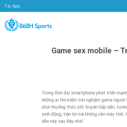
Skip
Tải App
to
content
Game sex mobile – Tr
Trong thời đại smartphone phát triển mạnh
những ai tìm kiếm trải nghiệm game người l
chơi thưởng thức cốt truyện hấp dẫn, tươn
sinh động, tiện lợi mà không cần máy tính.
dẫn này sau đây nhé!