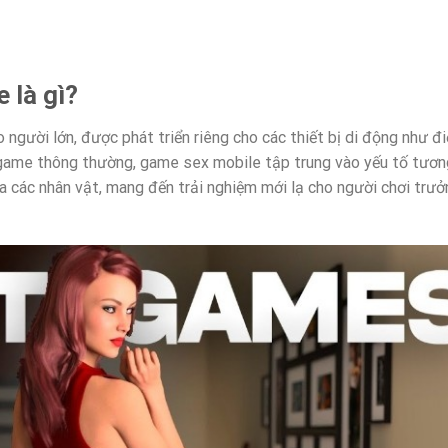
 là gì?
 người lớn, được phát triển riêng cho các thiết bị di động như đ
 game thông thường, game sex mobile tập trung vào yếu tố tươn
a các nhân vật, mang đến trải nghiệm mới lạ cho người chơi trưở