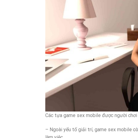
Các tựa game sex mobile được người chơi y
– Ngoài yếu tố giải trí, game sex mobile c
làm việc.