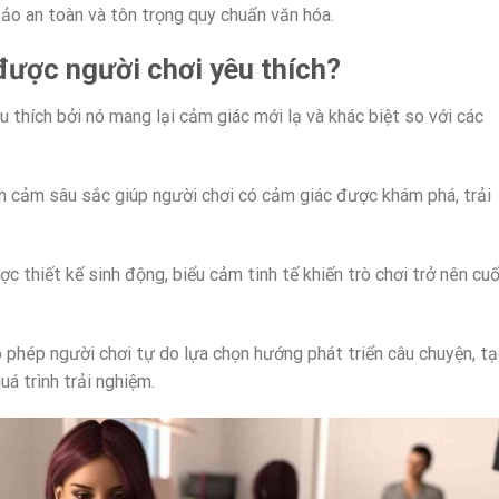
ảo an toàn và tôn trọng quy chuẩn văn hóa.
được người chơi yêu thích?
thích bởi nó mang lại cảm giác mới lạ và khác biệt so với các
nh cảm sâu sắc giúp người chơi có cảm giác được khám phá, trải
c thiết kế sinh động, biểu cảm tinh tế khiến trò chơi trở nên cu
 phép người chơi tự do lựa chọn hướng phát triển câu chuyện, t
á trình trải nghiệm.