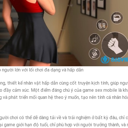
người lớn với lối chơi đa dạng và hấp dẫn
g, thiết kế nhân vật hấp dẫn cùng cốt truyện kịch tính, giúp ngư
i ảo đầy cảm xúc. Một điểm đáng chú ý của game sex mobile là kh
g và phát triển mối quan hệ theo ý muốn, tạo nên tính cá nhân hó
ười chơi có thể dễ dàng tải về và trải nghiệm ở bất kỳ đâu, chỉ 
oại game giới hạn độ tuổi, chỉ phù hợp với người trưởng thành, và