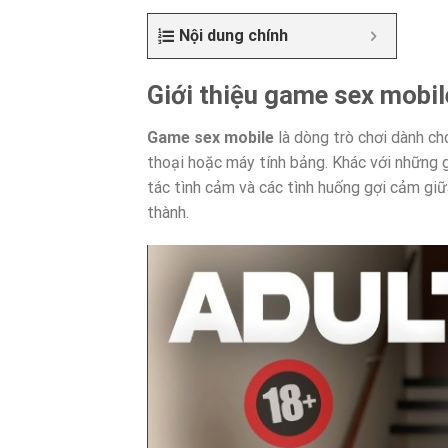
Nội dung chính
Giới thiệu game sex mobile
Game sex mobile
là dòng trò chơi dành cho
thoại hoặc máy tính bảng. Khác với những
tác tình cảm và các tình huống gợi cảm giữ
thành.