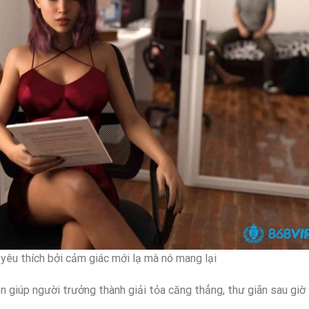
êu thích bởi cảm giác mới lạ mà nó mang lại
òn giúp người trưởng thành giải tỏa căng thẳng, thư giãn sau giờ