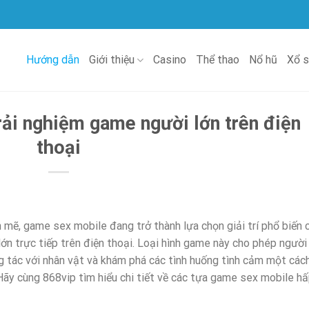
Hướng dẫn
Giới thiệu
Casino
Thể thao
Nổ hũ
Xổ 
ải nghiệm game người lớn trên điện
thoại
 mẽ, game sex mobile đang trở thành lựa chọn giải trí phổ biến 
ớn trực tiếp trên điện thoại. Loại hình game này cho phép người
g tác với nhân vật và khám phá các tình huống tình cảm một các
 Hãy cùng 868vip tìm hiểu chi tiết về các tựa game sex mobile h