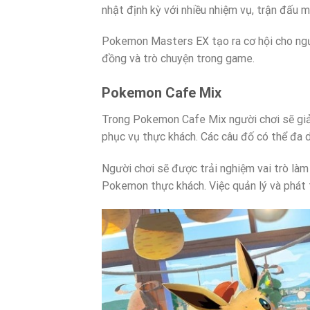
nhật định kỳ với nhiều nhiệm vụ, trận đấu 
Pokemon Masters EX tạo ra cơ hội cho ngườ
đồng và trò chuyện trong game.
Pokemon Cafe Mix
Trong Pokemon Cafe Mix người chơi sẽ giả
phục vụ thực khách. Các câu đố có thể đa d
Người chơi sẽ được trải nghiệm vai trò làm
Pokemon thực khách. Việc quản lý và phát t