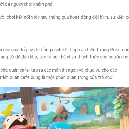
mới để người chơi khám phá.
i chơi kết nối với nhau thông qua hoạt động đội hình, sự kiện 
i các câu đố puzzle bằng cách kết hợp các biểu tượng Pokemo
ạng từ dễ đến khó, tạo ra sự thú vị và thách thức cho người chơi
 chủ quán cafe, tạo ra các món ăn ngon và phục vụ cho các
riển quán cafe cũng là một phần quan trọng của trò chơi.