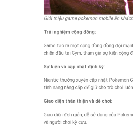
Giới thiệu game pokemon mobile ăn khác
Trải nghiệm cộng đồng:
Game tạo ra một cộng đồng đồng đội mạnh 
chiến đấu tại Gym, tham gia sự kiện cộng đ
Sự kiện và cập nhật định kỳ:
Niantic thường xuyên cập nhật Pokemon GO
tính năng nâng cấp để giữ cho trò chơi luô
Giao diện thân thiện và dễ chơi:
Giao diện đơn giản, dễ sử dụng của Pokemo
và người chơi kỳ cựu.