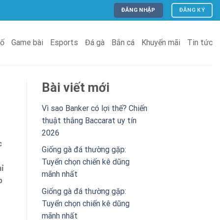
ĐĂNG NHẬP
ĐĂNG KÝ
số
Game bài
Esports
Đá gà
Bắn cá
Khuyến mãi
Tin tức
Bài viết mới
Vì sao Banker có lợi thế? Chiến
thuật thắng Baccarat uy tín
2026
c
Giống gà đá thường gặp:
Tuyển chọn chiến kê dũng
ỉ
mãnh nhất
p
Giống gà đá thường gặp:
Tuyển chọn chiến kê dũng
mãnh nhất