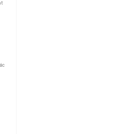
ạt
tác