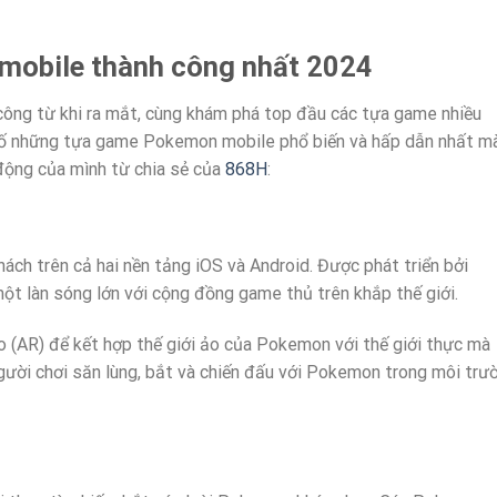
mobile thành công nhất 2024
ông từ khi ra mắt, cùng khám phá top đầu các tựa game nhiều
 số những tựa game Pokemon mobile phổ biến và hấp dẫn nhất m
 động của mình từ chia sẻ của
868H
:
h trên cả hai nền tảng iOS và Android. Được phát triển bởi
t làn sóng lớn với cộng đồng game thủ trên khắp thế giới.
(AR) để kết hợp thế giới ảo của Pokemon với thế giới thực mà
gười chơi săn lùng, bắt và chiến đấu với Pokemon trong môi trư