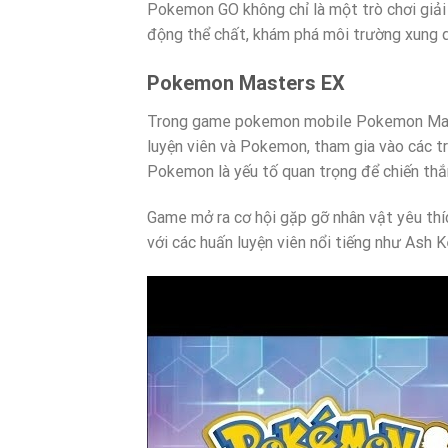
Pokemon GO không chỉ là một trò chơi giải 
động thể chất, khám phá môi trường xung q
Pokemon Masters EX
Trong game pokemon mobile Pokemon Maste
luyện viên và Pokemon, tham gia vào các t
Pokemon là yếu tố quan trọng để chiến thắ
Game mở ra cơ hội gặp gỡ nhân vật yêu thí
với các huấn luyện viên nổi tiếng như Ash 