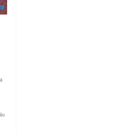
và
đầu