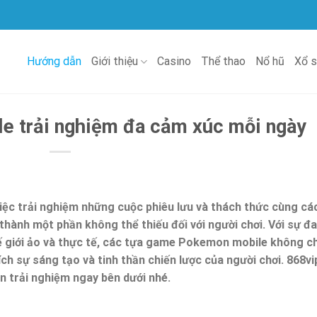
Hướng dẫn
Giới thiệu
Casino
Thể thao
Nổ hũ
Xổ 
 trải nghiệm đa cảm xúc mỗi ngày
 việc trải nghiệm những cuộc phiêu lưu và thách thức cùng cá
thành một phần không thể thiếu đối với người chơi. Với sự đa
ế giới ảo và thực tế, các tựa game Pokemon mobile không ch
ch sự sáng tạo và tinh thần chiến lược của người chơi. 868vi
 trải nghiệm ngay bên dưới nhé.