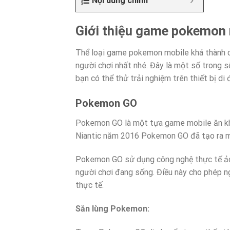
Nội dung chính
Giới thiệu game pokemon 
Thể loại game pokemon mobile khá thành c
người chơi nhất nhé. Đây là một số trong
bạn có thể thử trải nghiệm trên thiết bị di
Pokemon GO
Pokemon GO là một tựa game mobile ăn khác
Niantic năm 2016 Pokemon GO đã tạo ra mộ
Pokemon GO sử dụng công nghệ thực tế ảo 
người chơi đang sống. Điều này cho phép n
thực tế.
Săn lùng Pokemon: