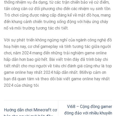
thống nhiệm vụ đa dạng, từ các trận chiến bảo vệ cứ điểm,
tấn công căn cứ đối phương cho đến các nhiệm vụ sinh tồn.
Trò chơi cũng được nâng cấp đáng kể về mặt đồ họa, mang
đến khung cảnh chiến trường sống động với hiệu ứng cháy
nổ và môi trường tương tác chi tiết.
Với sự phát triển không ngừng nghỉ của ngành công nghệ đồ
hoạ hiện nay, cơ chế gameplay và tính tương tác giữa người
chơi, năm 2024 mang đến những trải nghiệm game online
hấp dẫn hơn bao giờ hết. Bài viết trên đây đã trình bày chi
tiết nhất cho mọi người về tiêu chí đánh giá cũng như là top
game online hay nhất 2024 hấp dẫn nhất. 868vip cảm ơn
bạn đã quan tâm và theo dõi bài viết game online hay nhất
2024 của chúng tôi.
Vi68 – Cộng đồng gamer
Hướng dẫn chơi Minecraft cơ
đông đảo với nhiều khuyến