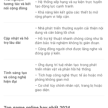
– Hệ thống xếp hạng và sự kiện trực tuyến
tương tác và kết
tạo động lực cạnh tranh.
nối cộng đồng
– Khả năng liên kết giữa các thiết bị mở
rộng phạm vi tiếp cận.
– Nhà phát triển thường xuyên cải thiện nội
dung và cân bằng lối chơi.
Cập nhật và hỗ
– Hỗ trợ kỹ thuật nhanh chóng cũng như là
trợ lâu dài
đảm bảo trải nghiệm không bị gián đoạn.
– Cộng đồng người chơi được lắng nghe và
đóng góp ý kiến.
– Ứng dụng trí tuệ nhân tạo trong phát
triển nhân vật và phản hồi hệ thống.
Tính sáng tạo
– Tích hợp công nghệ thực tế ảo hoặc mô
và công nghệ
phỏng không gian mở.
hiện đại
– Cơ chế tùy chỉnh nhân vật, trang bị hoặc
giao diện.
Top game online hay nhất 2024