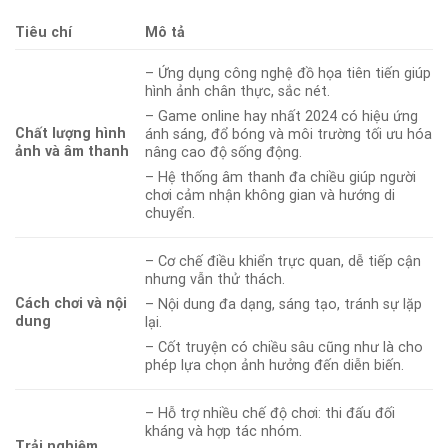
Tiêu chí
Mô tả
– Ứng dụng công nghệ đồ họa tiên tiến giúp
hình ảnh chân thực, sắc nét.
– Game online hay nhất 2024 có hiệu ứng
Chất lượng hình
ánh sáng, đổ bóng và môi trường tối ưu hóa
ảnh và âm thanh
nâng cao độ sống động.
– Hệ thống âm thanh đa chiều giúp người
chơi cảm nhận không gian và hướng di
chuyển.
– Cơ chế điều khiển trực quan, dễ tiếp cận
nhưng vẫn thử thách.
Cách chơi và nội
– Nội dung đa dạng, sáng tạo, tránh sự lặp
dung
lại.
– Cốt truyện có chiều sâu cũng như là cho
phép lựa chọn ảnh hưởng đến diễn biến.
– Hỗ trợ nhiều chế độ chơi: thi đấu đối
kháng và hợp tác nhóm.
Trải nghiệm