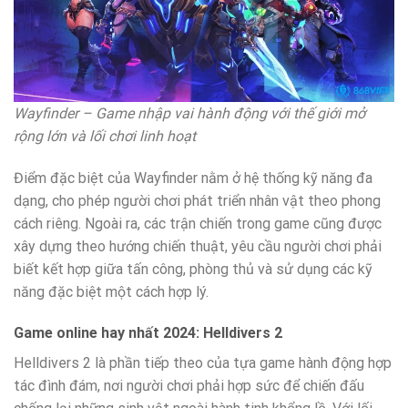
Wayfinder – Game nhập vai hành động với thế giới mở
rộng lớn và lối chơi linh hoạt
Điểm đặc biệt của Wayfinder nằm ở hệ thống kỹ năng đa
dạng, cho phép người chơi phát triển nhân vật theo phong
cách riêng. Ngoài ra, các trận chiến trong game cũng được
xây dựng theo hướng chiến thuật, yêu cầu người chơi phải
biết kết hợp giữa tấn công, phòng thủ và sử dụng các kỹ
năng đặc biệt một cách hợp lý.
Game online hay nhất 2024: Helldivers 2
Helldivers 2 là phần tiếp theo của tựa game hành động hợp
tác đình đám, nơi người chơi phải hợp sức để chiến đấu