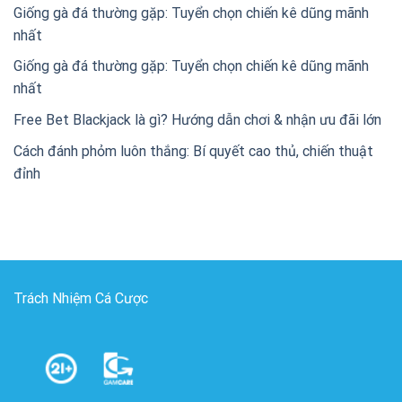
Giống gà đá thường gặp: Tuyển chọn chiến kê dũng mãnh
nhất
Giống gà đá thường gặp: Tuyển chọn chiến kê dũng mãnh
nhất
Free Bet Blackjack là gì? Hướng dẫn chơi & nhận ưu đãi lớn
Cách đánh phỏm luôn thắng: Bí quyết cao thủ, chiến thuật
đỉnh
Trách Nhiệm Cá Cược