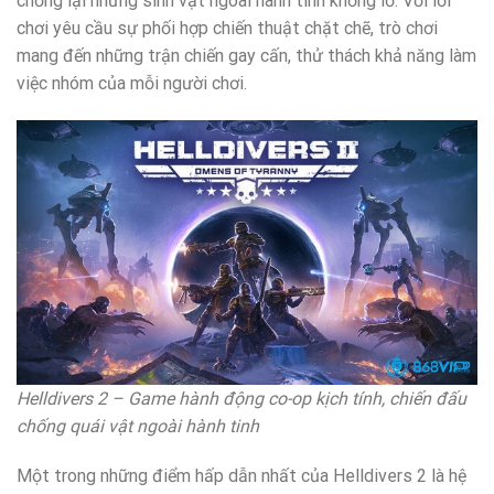
chống lại những sinh vật ngoài hành tinh khổng lồ. Với lối
chơi yêu cầu sự phối hợp chiến thuật chặt chẽ, trò chơi
mang đến những trận chiến gay cấn, thử thách khả năng làm
việc nhóm của mỗi người chơi.
Helldivers 2 – Game hành động co-op kịch tính, chiến đấu
chống quái vật ngoài hành tinh
Một trong những điểm hấp dẫn nhất của Helldivers 2 là hệ