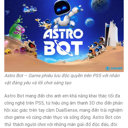
Astro Bot – Game phiêu lưu độc quyền trên PS5 với nhân
vật đáng yêu và lối chơi sáng tạo
Astro Bot mang đến cho anh em khả năng khai thác tối đa
công nghệ trên PS5, từ hiệu ứng âm thanh 3D cho đến phản
hồi xúc giác trên tay cầm DualSense, mang đến trải nghiệm
chơi game vô cùng chân thực và sống động. Astro Bot còn
thử thách người chơi với những màn giải đố độc đáo, đòi