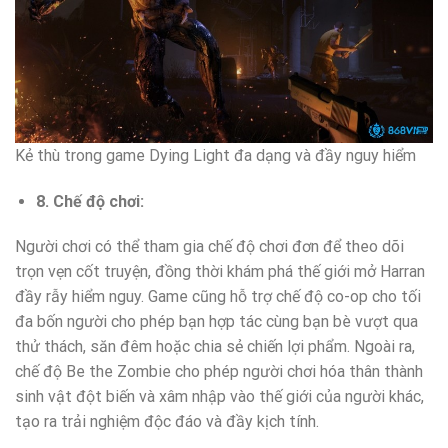
Kẻ thù trong game Dying Light đa dạng và đầy nguy hiểm
8. Chế độ chơi:
Người chơi có thể tham gia chế độ chơi đơn để theo dõi
trọn vẹn cốt truyện, đồng thời khám phá thế giới mở Harran
đầy rẫy hiểm nguy. Game cũng hỗ trợ chế độ co-op cho tối
đa bốn người cho phép bạn hợp tác cùng bạn bè vượt qua
thử thách, săn đêm hoặc chia sẻ chiến lợi phẩm. Ngoài ra,
chế độ Be the Zombie cho phép người chơi hóa thân thành
sinh vật đột biến và xâm nhập vào thế giới của người khác,
tạo ra trải nghiệm độc đáo và đầy kịch tính.