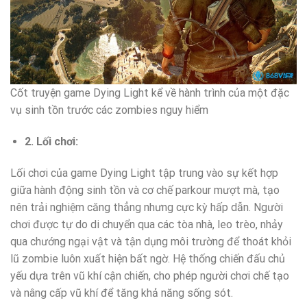
Cốt truyện game Dying Light kể về hành trình của một đặc
vụ sinh tồn trước các zombies nguy hiểm
2. Lối chơi:
Lối chơi của game Dying Light tập trung vào sự kết hợp
giữa hành động sinh tồn và cơ chế parkour mượt mà, tạo
nên trải nghiệm căng thẳng nhưng cực kỳ hấp dẫn. Người
chơi được tự do di chuyển qua các tòa nhà, leo trèo, nhảy
qua chướng ngại vật và tận dụng môi trường để thoát khỏi
lũ zombie luôn xuất hiện bất ngờ. Hệ thống chiến đấu chủ
yếu dựa trên vũ khí cận chiến, cho phép người chơi chế tạo
và nâng cấp vũ khí để tăng khả năng sống sót.