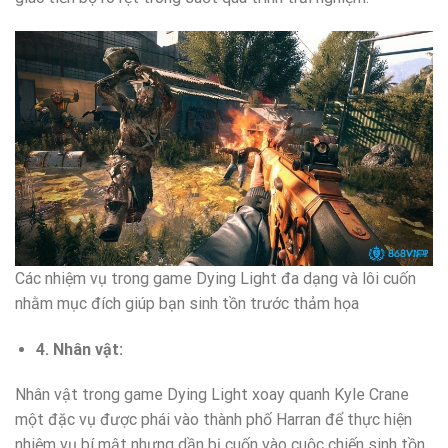
Các nhiệm vụ trong game Dying Light đa dạng và lôi cuốn
nhằm mục đích giúp bạn sinh tồn trước thảm họa
4. Nhân vật:
Nhân vật trong game Dying Light xoay quanh Kyle Crane
một đặc vụ được phái vào thành phố Harran để thực hiện
nhiệm vụ bí mật nhưng dần bị cuốn vào cuộc chiến sinh tồn