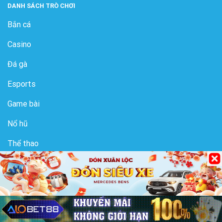
DANH SÁCH TRÒ CHƠI
Bắn cá
Casino
Đá gà
Esports
Game bài
Nổ hũ
Thể thao
Xổ số
Copyright 2026 © 868H Reserved. Đối tác
gi8
,
gi88
,
cf68
,
cfun68