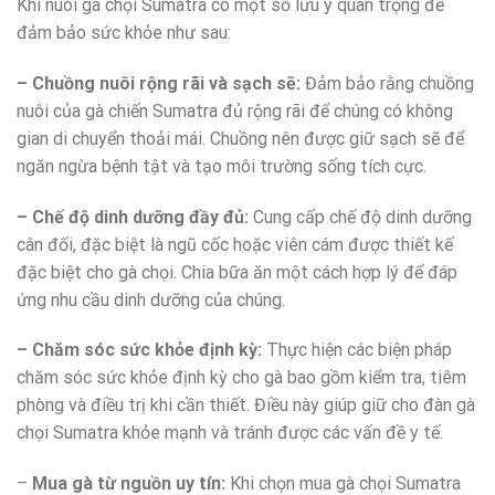
Khi nuôi gà chọi Sumatra có một số lưu ý quan trọng để
đảm bảo sức khỏe như sau:
– Chuồng nuôi rộng rãi và sạch sẽ:
Đảm bảo rằng chuồng
nuôi của gà chiến Sumatra đủ rộng rãi để chúng có không
gian di chuyển thoải mái. Chuồng nên được giữ sạch sẽ để
ngăn ngừa bệnh tật và tạo môi trường sống tích cực.
– Chế độ dinh dưỡng đầy đủ:
Cung cấp chế độ dinh dưỡng
cân đối, đặc biệt là ngũ cốc hoặc viên cám được thiết kế
đặc biệt cho gà chọi. Chia bữa ăn một cách hợp lý để đáp
ứng nhu cầu dinh dưỡng của chúng.
– Chăm sóc sức khỏe định kỳ:
Thực hiện các biện pháp
chăm sóc sức khỏe định kỳ cho gà bao gồm kiểm tra, tiêm
phòng và điều trị khi cần thiết. Điều này giúp giữ cho đàn gà
chọi Sumatra khỏe mạnh và tránh được các vấn đề y tế.
–
Mua gà từ nguồn uy tín:
Khi chọn mua gà chọi Sumatra