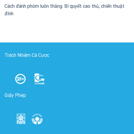
Cách đánh phỏm luôn thắng: Bí quyết cao thủ, chiến thuật
đỉnh
Trách Nhiệm Cá Cược
Giấy Phép