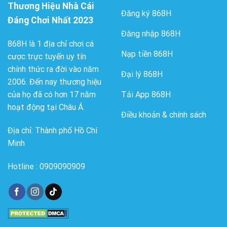
Thương Hiệu Nhà Cái
Đăng ký 868H
Đáng Chơi Nhất 2023
Đăng nhập 868H
868H là 1 địa chỉ chơi cá
Nạp tiền 868H
cược trực tuyến uy tín
chính thức ra đời vào năm
Đại lý 868H
2006. Đến nay thương hiệu
của họ đã có hơn 17 năm
Tải App 868H
hoạt động tại Châu Á.
Điều khoản & chính sách
Địa chỉ: Thành phố Hồ Chí
Minh
Hotline : 0909090909