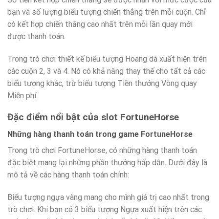
bạn và số lượng biểu tượng chiến thắng trên mỗi cuộn. Chỉ
có kết hợp chiến thắng cao nhất trên mỗi lần quay mới
được thanh toán.
Trong trò chơi thiết kế biểu tượng Hoang dã xuất hiện trên
các cuộn 2, 3 và 4. Nó có khả năng thay thế cho tất cả các
biểu tượng khác, trừ biểu tượng Tiền thưởng Vòng quay
Miễn phí.
Đặc điểm nổi bật của slot FortuneHorse
Những hàng thanh toán trong game FortuneHorse
Trong trò chơi FortuneHorse, có những hàng thanh toán
đặc biệt mang lại những phần thưởng hấp dẫn. Dưới đây là
mô tả về các hàng thanh toán chính:
Biểu tượng ngựa vàng mang cho mình giá trị cao nhất trong
trò chơi. Khi bạn có 3 biểu tượng Ngựa xuất hiện trên các