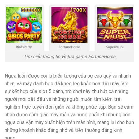
Tìm hiểu thông tin về tựa game FortuneHorse
Ngựa luôn được coi là biểu tượng của sự cao quý và nhanh
nhẹn, và máy đánh bạc đã khéo léo khắc họa điều này. Với
sự kết hợp của slot 5 bánh, trò chơi này thu hút cả những
người mới bắt đầu và những người muốn tìm kiếm trải
nghiệm trực tuyến đơn giản và không phức tạp. Bạn sẽ cảm
nhận được cảm giác may mắn và hưng phấn khi những con
ngựa của vận may xuất hiện trên màn hình, mang lại cho bạn
những khoảnh khắc đáng nhớ và tiền thưởng đáng kinh
ngạc.