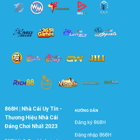
868H | Nhà Cái Uy Tín -
HƯỚNG DẪN
Thương Hiệu Nhà Cái
Đăng ký 868H
Đáng Chơi Nhất 2023
Đăng nhập 868H