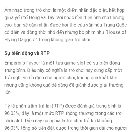
Âm nhạc trong trò chơi là một điểm nhấn đặc biệt, kết hợp
giữa yếu tố Đông và Tây. Với nhạc nền điện ảnh chất lượng
cao, bạn sẽ cảm nhận được hơi thở của văn hóa Trung Quốc
cổ điển và đồng thời nhớ đến những bộ phim như “House of
Flying Daggers” trong không gian trò chơi.
Sự biến động và RTP
Emperor’s Favour là một tựa game slot có sự biến động
trung bình. Điều này có nghĩa là trò chơi này cung cấp một
trải nghiệm ổn định cho người chơi, không quá khắt khe
nhưng cũng không quá dễ dàng để giành được giải thưởng
lớn.
Tỷ lệ phần trăm trả lại (RTP) được đánh giá trung bình là
96,03%, đây là một mức RTP thông thường trong các trò
chơi slot. Điều này có nghĩa là trò chơi trả lại khoảng
96,03% tổng số tiền đặt cược trong thời gian dài cho người