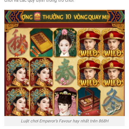
chơi và các quy định trong trò chơi.
Luật chơi Emperor’s Favour hay nhất trên 868H