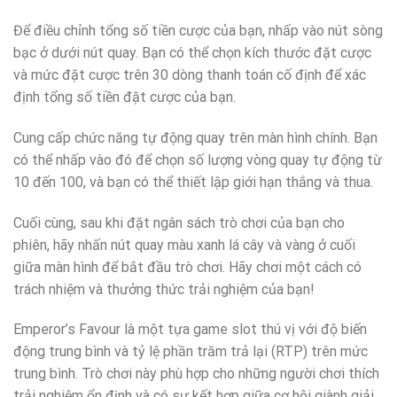
Để điều chỉnh tổng số tiền cược của bạn, nhấp vào nút sòng
bạc ở dưới nút quay. Bạn có thể chọn kích thước đặt cược
và mức đặt cược trên 30 dòng thanh toán cố định để xác
định tổng số tiền đặt cược của bạn.
Cung cấp chức năng tự động quay trên màn hình chính. Bạn
có thể nhấp vào đó để chọn số lượng vòng quay tự động từ
10 đến 100, và bạn có thể thiết lập giới hạn thắng và thua.
Cuối cùng, sau khi đặt ngân sách trò chơi của bạn cho
phiên, hãy nhấn nút quay màu xanh lá cây và vàng ở cuối
giữa màn hình để bắt đầu trò chơi. Hãy chơi một cách có
trách nhiệm và thưởng thức trải nghiệm của bạn!
Emperor’s Favour là một tựa game slot thú vị với độ biến
động trung bình và tỷ lệ phần trăm trả lại (RTP) trên mức
trung bình. Trò chơi này phù hợp cho những người chơi thích
trải nghiệm ổn định và có sự kết hợp giữa cơ hội giành giải