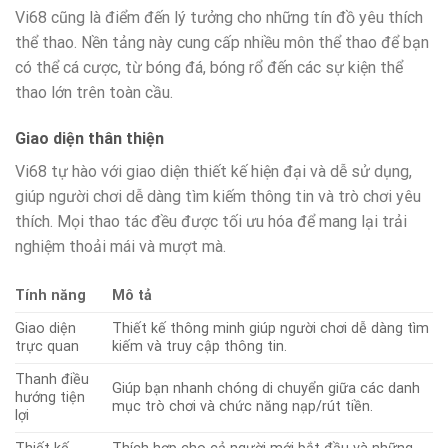
Vi68 cũng là điểm đến lý tưởng cho những tín đồ yêu thích
thể thao. Nền tảng này cung cấp nhiều môn thể thao để bạn
có thể cá cược, từ bóng đá, bóng rổ đến các sự kiện thể
thao lớn trên toàn cầu.
Giao diện thân thiện
Vi68 tự hào với giao diện thiết kế hiện đại và dễ sử dụng,
giúp người chơi dễ dàng tìm kiếm thông tin và trò chơi yêu
thích. Mọi thao tác đều được tối ưu hóa để mang lại trải
nghiệm thoải mái và mượt mà.
Tính năng
Mô tả
Giao diện
Thiết kế thông minh giúp người chơi dễ dàng tìm
trực quan
kiếm và truy cập thông tin.
Thanh điều
Giúp bạn nhanh chóng di chuyển giữa các danh
hướng tiện
mục trò chơi và chức năng nạp/rút tiền.
lợi