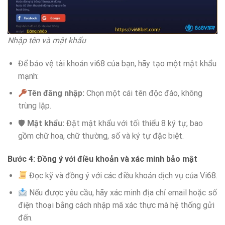
Nhập tên và mật khẩu
Để bảo vệ tài khoản vi68 của bạn, hãy tạo một mật khẩu
mạnh:
Tên đăng nhập:
Chọn một cái tên độc đáo, không
trùng lặp.
🛡
Mật khẩu:
Đặt mật khẩu với tối thiểu 8 ký tự, bao
gồm chữ hoa, chữ thường, số và ký tự đặc biệt.
Bước 4: Đồng ý với điều khoản và xác minh bảo mật
Đọc kỹ và đồng ý với các điều khoản dịch vụ của Vi68.
Nếu được yêu cầu, hãy xác minh địa chỉ email hoặc số
điện thoại bằng cách nhập mã xác thực mà hệ thống gửi
đến.