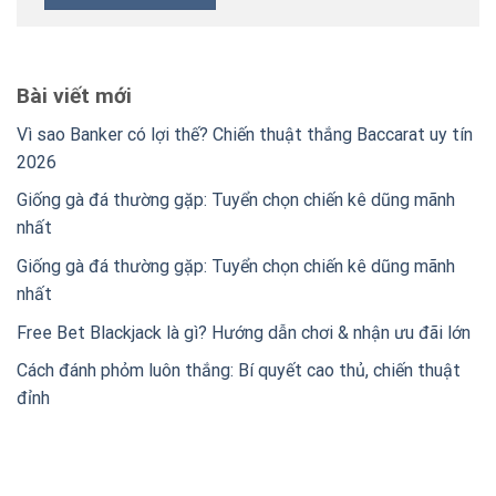
Bài viết mới
Vì sao Banker có lợi thế? Chiến thuật thắng Baccarat uy tín
2026
Giống gà đá thường gặp: Tuyển chọn chiến kê dũng mãnh
nhất
Giống gà đá thường gặp: Tuyển chọn chiến kê dũng mãnh
nhất
Free Bet Blackjack là gì? Hướng dẫn chơi & nhận ưu đãi lớn
Cách đánh phỏm luôn thắng: Bí quyết cao thủ, chiến thuật
đỉnh