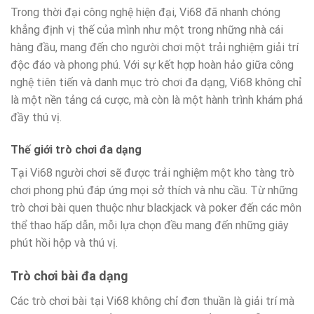
Trong thời đại công nghệ hiện đại, Vi68 đã nhanh chóng
khẳng định vị thế của mình như một trong những nhà cái
hàng đầu, mang đến cho người chơi một trải nghiệm giải trí
độc đáo và phong phú. Với sự kết hợp hoàn hảo giữa công
nghệ tiên tiến và danh mục trò chơi đa dạng, Vi68 không chỉ
là một nền tảng cá cược, mà còn là một hành trình khám phá
đầy thú vị.
Thế giới trò chơi đa dạng
Tại Vi68 người chơi sẽ được trải nghiệm một kho tàng trò
chơi phong phú đáp ứng mọi sở thích và nhu cầu. Từ những
trò chơi bài quen thuộc như blackjack và poker đến các môn
thể thao hấp dẫn, mỗi lựa chọn đều mang đến những giây
phút hồi hộp và thú vị.
Trò chơi bài đa dạng
Các trò chơi bài tại Vi68 không chỉ đơn thuần là giải trí mà