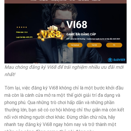
Mau chóng đăng ký Vi68 để trải nghiệm nhiều ưu đãi mới
nhất!
Tóm lại, việc đăng ký Vi68 không chỉ là một bước khởi đầu
mà còn là cánh cửa mở ra một thế giới giải trí đa dạng và
phong phú. Qua những trò chơi hấp dẫn và những phần
thưởng lớn, bạn sẽ có cơ hội không chỉ thư giãn mà còn kết
nối với những người chơi khác. Đừng chần chừ nữa, hãy
nhanh tay đăng ký Vi68 ngay hôm nay và trở thành một