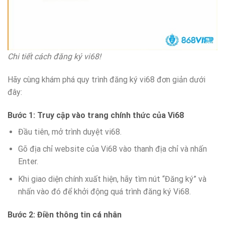
Chi tiết cách đăng ký vi68!
Hãy cùng khám phá quy trình đăng ký vi68 đơn giản dưới
đây:
Bước 1: Truy cập vào trang chính thức của Vi68
Đầu tiên, mở trình duyệt vi68.
Gõ địa chỉ website của Vi68 vào thanh địa chỉ và nhấn
Enter.
Khi giao diện chính xuất hiện, hãy tìm nút “Đăng ký” và
nhấn vào đó để khởi động quá trình đăng ký Vi68.
Bước 2: Điền thông tin cá nhân