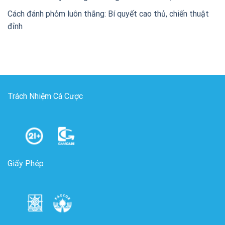
Cách đánh phỏm luôn thắng: Bí quyết cao thủ, chiến thuật
đỉnh
Trách Nhiệm Cá Cược
Giấy Phép