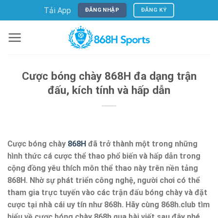
Skip
Tải App
ĐĂNG NHẬP
ĐĂNG KÝ
to
content
Cược bóng chày 868H đa dạng trận
đấu, kích tính và hấp dẫn
Cược bóng chày
868H
đã trở thành một trong những
hình thức cá cược thể thao phổ biến và hấp dẫn trong
cộng đồng yêu thích môn thể thao này trên nền tảng
868H. Nhờ sự phát triển công nghệ, người chơi có thể
tham gia trực tuyến vào các trận đấu bóng chày và đặt
cược tại nhà cái uy tín như 868h. Hãy cùng 868h.club tìm
hiểu về cược bóng chày 868h qua bài viết sau đây nhé.