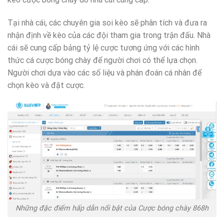
Tại nhà cái, các chuyên gia soi kèo sẽ phân tích và đưa ra
nhận định về kèo của các đội tham gia trong trận đấu. Nhà
cái sẽ cung cấp bảng tỷ lệ cược tương ứng với các hình
thức cá cược bóng chày để người chơi có thể lựa chọn.
Người chơi dựa vào các số liệu và phán đoán cá nhân để
chọn kèo và đặt cược.
Những đặc điểm hấp dẫn nổi bật của Cược bóng chày 868h