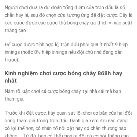
Người chơi đưa ra dự đoán tổng điểm của trận đấu là số
chẵn hay lẻ, sau đó chọn cửa tương ứng để đặt cược. Đây là
kèo cược được các cược thủ bóng chày ưa thích vì xác suất
thắng cao.
Để cược được tính hợp lệ, trận đấu phải qua ít nhất 9 hiệp
innings (hoặc 8½ hiệp innings nếu đội chủ nhà đang dẫn
trước).
Kinh nghiệm chơi cược bóng chày 868h hay
nhất
Nắm rõ luật chơi cá cược bóng chày tại nhà cái mà bạn
tham gia.
Trước khi đặt cược, hãy quan sát lối chơi cơ bản của hai đội
bóng tham gia trong trận đấu. Đánh giá xem đội nào đang
có lợi thế hơn, có nhân tố nổi bật hay có chấn thương nào
không,… Từ đó, bạn có thể chọn ra đội có cơ hội thắng cao