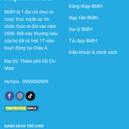
Đăng nhập 868H
868H là 1 địa chỉ chơi cá
Nạp tiền 868H
cược trực tuyến uy tín
chính thức ra đời vào năm
Đại lý 868H
2006. Đến nay thương hiệu
của họ đã có hơn 17 năm
Tải App 868H
hoạt động tại Châu Á.
Điều khoản & chính sách
Địa chỉ: Thành phố Hồ Chí
Minh
Hotline : 0909090909
DANH SÁCH TRÒ CHƠI