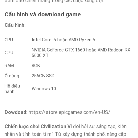
đảm bảo chiến thắng trong các cuộc xung đột.
Cấu hình và download game
Cấu hình:
CPU
Intel Core i5 hoặc AMD Ryzen 5
NVIDIA GeForce GTX 1660 hoặc AMD Radeon RX
GPU
5600 XT
RAM
8GB
Ổ cứng
256GB SSD
Hệ điều
Windows 10
hành
Dowdoad:
https://store.epicgames.com/en-US/
Chiến lược chơi Civilization VI
đòi hỏi sự sáng tạo, kiên
nhẫn và tính toán tỉ mỉ. Từ xây dựng thành phố, nâng cấp