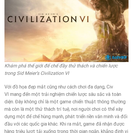
Khám phá thế giới đế chế đầy thử thách và chiến lược
trong Sid Meier’s Civilization VI
Với đồ họa đẹp mắt cũng như cách chơi đa dạng, Civ
VI mang đến một trải nghiệm chiến lược sâu sắc và toàn
diện. Đây không chỉ là một game chiến thuật thông thường
mà còn là một thử thách trí tuệ, nơi người chơi có thể xây
dựng một đế chế hùng mạnh, phát triển nền văn minh và đối
đầu với các quốc gia khác. Khi ra mắt, game đã nhận được
hàng triệu lượt tải xuống trong thời gian ngắn, khẳng định vị