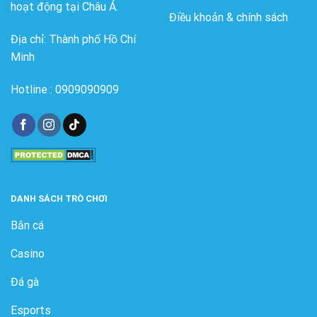
hoạt động tại Châu Á.
Điều khoản & chính sách
Địa chỉ: Thành phố Hồ Chí
Minh
Hotline : 0909090909
DANH SÁCH TRÒ CHƠI
Bắn cá
Casino
Đá gà
Esports