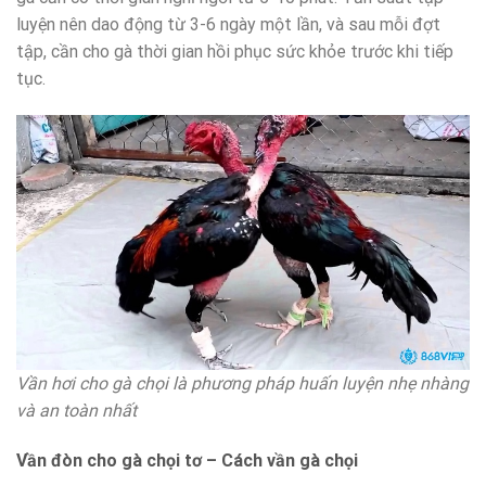
luyện nên dao động từ 3-6 ngày một lần, và sau mỗi đợt
tập, cần cho gà thời gian hồi phục sức khỏe trước khi tiếp
tục.
Vần hơi cho gà chọi là phương pháp huấn luyện nhẹ nhàng
và an toàn nhất
Vần đòn cho gà chọi tơ – Cách vần gà chọi