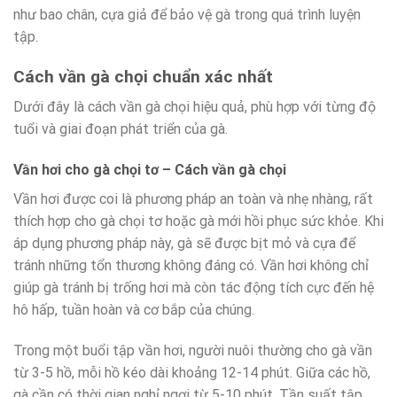
như bao chân, cựa giả để bảo vệ gà trong quá trình luyện
tập.
Cách vần gà chọi chuẩn xác nhất
Dưới đây là cách vần gà chọi hiệu quả, phù hợp với từng độ
tuổi và giai đoạn phát triển của gà.
Vần hơi cho gà chọi tơ – Cách vần gà chọi
Vần hơi được coi là phương pháp an toàn và nhẹ nhàng, rất
thích hợp cho gà chọi tơ hoặc gà mới hồi phục sức khỏe. Khi
áp dụng phương pháp này, gà sẽ được bịt mỏ và cựa để
tránh những tổn thương không đáng có. Vần hơi không chỉ
giúp gà tránh bị trống hơi mà còn tác động tích cực đến hệ
hô hấp, tuần hoàn và cơ bắp của chúng.
Trong một buổi tập vần hơi, người nuôi thường cho gà vần
từ 3-5 hồ, mỗi hồ kéo dài khoảng 12-14 phút. Giữa các hồ,
gà cần có thời gian nghỉ ngơi từ 5-10 phút. Tần suất tập