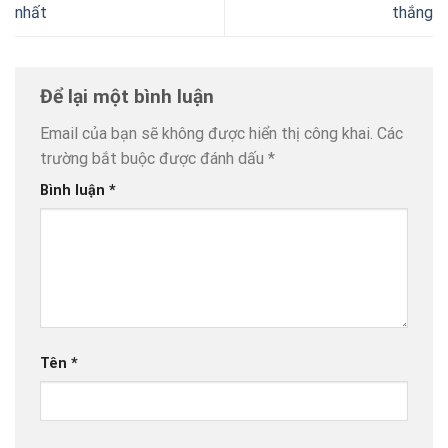
nhất
thắng
Để lại một bình luận
Email của bạn sẽ không được hiển thị công khai.
Các
trường bắt buộc được đánh dấu
*
Bình luận
*
Tên
*