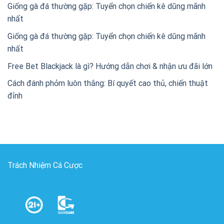
Giống gà đá thường gặp: Tuyển chọn chiến kê dũng mãnh
nhất
Giống gà đá thường gặp: Tuyển chọn chiến kê dũng mãnh
nhất
Free Bet Blackjack là gì? Hướng dẫn chơi & nhận ưu đãi lớn
Cách đánh phỏm luôn thắng: Bí quyết cao thủ, chiến thuật
đỉnh
Trách Nhiệm Cá Cược