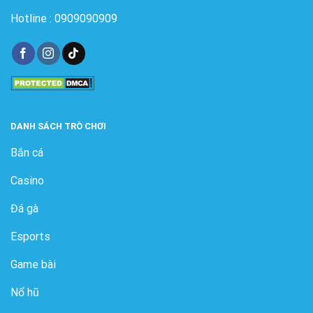
Hotline : 0909090909
DANH SÁCH TRÒ CHƠI
Bắn cá
Casino
Đá gà
Esports
Game bài
Nổ hũ