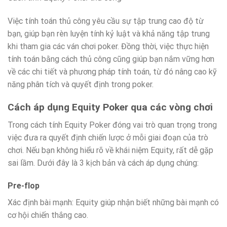
Việc tính toán thủ công yêu cầu sự tập trung cao độ từ
bạn, giúp bạn rèn luyện tính kỷ luật và khả năng tập trung
khi tham gia các ván chơi poker. Đồng thời, việc thực hiện
tính toán bằng cách thủ công cũng giúp bạn nắm vững hơn
về các chi tiết và phương pháp tính toán, từ đó nâng cao kỹ
năng phân tích và quyết định trong poker.
Cách áp dụng Equity Poker qua các vòng chơi
Trong cách tính Equity Poker đóng vai trò quan trọng trong
việc đưa ra quyết định chiến lược ở mỗi giai đoạn của trò
chơi. Nếu bạn không hiểu rõ về khái niệm Equity, rất dễ gặp
sai lầm. Dưới đây là 3 kịch bản và cách áp dụng chúng:
Pre-flop
Xác định bài mạnh: Equity giúp nhận biết những bài mạnh có
cơ hội chiến thắng cao.