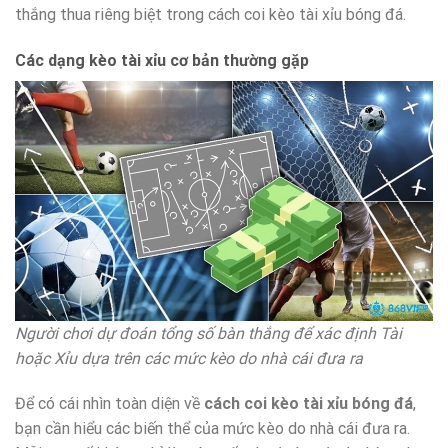
thắng thua riêng biệt trong cách coi kèo tài xỉu bóng đá.
Các dạng kèo tài xỉu cơ bản thường gặp
Người chơi dự đoán tổng số bàn thắng để xác định Tài
hoặc Xỉu dựa trên các mức kèo do nhà cái đưa ra
Để có cái nhìn toàn diện về
cách coi kèo tài xỉu bóng đá
,
bạn cần hiểu các biến thể của mức kèo do nhà cái đưa ra.