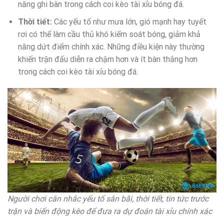
năng ghi bàn trong cách coi kèo tài xỉu bóng đá.
Thời tiết:
Các yếu tố như mưa lớn, gió mạnh hay tuyết
rơi có thể làm cầu thủ khó kiểm soát bóng, giảm khả
năng dứt điểm chính xác. Những điều kiện này thường
khiến trận đấu diễn ra chậm hơn và ít bàn thắng hơn
trong cách coi kèo tài xỉu bóng đá.
Người chơi cân nhắc yếu tố sân bãi, thời tiết, tin tức trước
trận và biến động kèo để đưa ra dự đoán tài xỉu chính xác