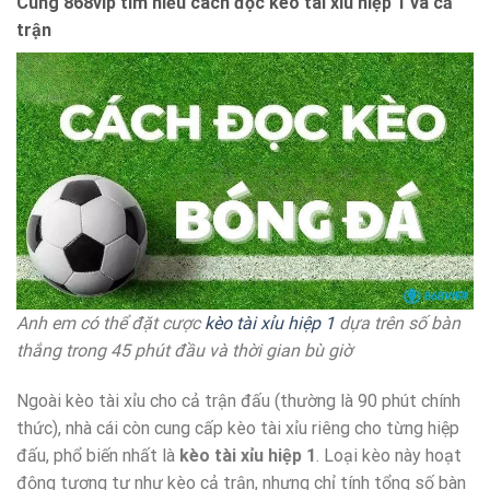
Cùng 868vip tìm hiểu cách đọc kèo tài xỉu hiệp 1 và cả
trận
Anh em có thể đặt cược
kèo tài xỉu hiệp 1
dựa trên số bàn
thắng trong 45 phút đầu và thời gian bù giờ
Ngoài kèo tài xỉu cho cả trận đấu (thường là 90 phút chính
thức), nhà cái còn cung cấp kèo tài xỉu riêng cho từng hiệp
đấu, phổ biến nhất là
kèo tài xỉu hiệp 1
. Loại kèo này hoạt
động tương tự như kèo cả trận, nhưng chỉ tính tổng số bàn