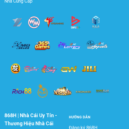
Nhà Cung Cấp
868H | Nhà Cái Uy Tín -
HƯỚNG DẪN
Thương Hiệu Nhà Cái
Đăng ký 868H