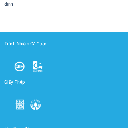
đỉnh
Trách Nhiệm Cá Cược
Giấy Phép