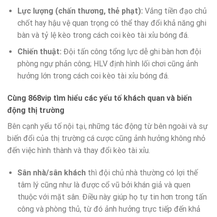
Lực lượng (chấn thương, thẻ phạt):
Vắng tiền đạo chủ
chốt hay hậu vệ quan trọng có thể thay đổi khả năng ghi
bàn và tỷ lệ kèo trong cách coi kèo tài xỉu bóng đá.
Chiến thuật:
Đội tấn công tổng lực dễ ghi bàn hơn đội
phòng ngự phản công; HLV định hình lối chơi cũng ảnh
hưởng lớn trong cách coi kèo tài xỉu bóng đá.
Cùng 868vip tìm hiểu các yếu tố khách quan và biến
động thị trường
Bên cạnh yếu tố nội tại, những tác động từ bên ngoài và sự
biến đổi của thị trường cá cược cũng ảnh hưởng không nhỏ
đến việc hình thành và thay đổi kèo tài xỉu.
Sân nhà/sân khách
thì đội chủ nhà thường có lợi thế
tâm lý cũng như là được cổ vũ bởi khán giả và quen
thuộc với mặt sân. Điều này giúp họ tự tin hơn trong tấn
công và phòng thủ, từ đó ảnh hưởng trực tiếp đến khả