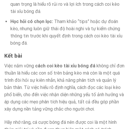
quan trọng là hiểu rõ rủi ro và lợi ích trong cách coi kèo
tài xỉu bóng đá.
Học hỏi có chọn lọc:
Tham khảo “tips” hoặc dự đoán
kèo, nhưng luôn giữ thái độ hoài nghi và tự kiểm chứng
thông tin trước khi quyết định trong cách coi kèo tài xỉu
bóng đá.
Kết bài
Việc nắm vững
cách coi kèo tài xỉu bóng đá
không chỉ đơn
thuần là hiểu các con số trên bảng kèo mà còn là một quá
trình đòi hỏi sự kiên nhẫn, khả năng phân tích và quản lý
bản thân. Từ việc hiểu rõ định nghĩa, cách đọc các loại kèo
phổ biến, cho đến việc nhận diện những yếu tố ảnh hưởng và
áp dụng các mẹo phân tích hiệu quả, tất cả đều góp phần
xây dựng nền tảng vững chắc cho người chơi.
Hãy nhớ rằng, cá cược bóng đá nên được coi là một hình