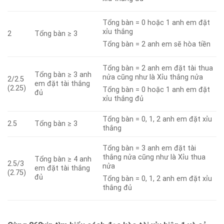
Tổng bàn = 0 hoặc 1 anh em đặt
xỉu thắng
2
Tổng bàn ≥ 3
Tổng bàn = 2 anh em sẽ hòa tiền
Tổng bàn = 2 anh em đặt tài thua
Tổng bàn ≥ 3 anh
nửa cũng như là Xỉu thắng nửa
2/2.5
em đặt tài thắng
(2.25)
Tổng bàn = 0 hoặc 1 anh em đặt
đủ
xỉu thắng đủ
Tổng bàn = 0, 1, 2 anh em đặt xỉu
2.5
Tổng bàn ≥ 3
thắng
Tổng bàn = 3 anh em đặt tài
thắng nửa cũng như là Xỉu thua
Tổng bàn ≥ 4 anh
2.5/3
nửa
em đặt tài thắng
(2.75)
đủ
Tổng bàn = 0, 1, 2 anh em đặt xỉu
thắng đủ