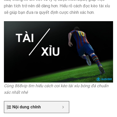
phân tích trở nên dễ dàng hơn. Hiểu rõ cách đọc kèo tài xỉu
sẽ giúp bạn đưa ra quyết định cược chính xác hơn.
Cùng 868vip tìm hiểu cách coi kèo tài xỉu bóng đá chuẩn
xác nhất nhé
Nội dung chính