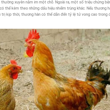
à thường xuyên nằm im một chỗ. Ngoài ra, một số triệu chứng bệ
và có thể kèm theo những dấu hiệu nhiễm trùng khác. Nếu thương h
trị kịp thời, thương hàn có thể dẫn đến tỷ lệ tử vong cao trong 