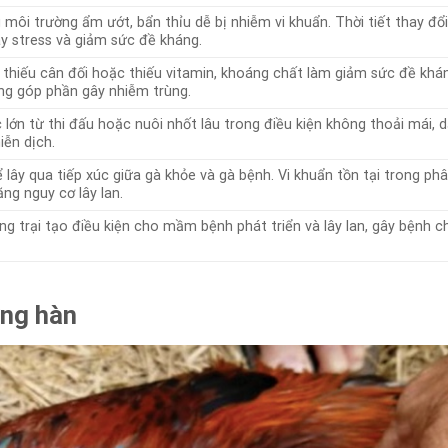
 môi trường ẩm ướt, bẩn thỉu dễ bị nhiễm vi khuẩn. Thời tiết thay đổ
y stress và giảm sức đề kháng.
thiếu cân đối hoặc thiếu vitamin, khoáng chất làm giảm sức đề khá
ũng góp phần gây nhiễm trùng.
c lớn từ thi đấu hoặc nuôi nhốt lâu trong điều kiện không thoải mái, 
iễn dịch.
lây qua tiếp xúc giữa gà khỏe và gà bệnh. Vi khuẩn tồn tại trong ph
ăng nguy cơ lây lan.
ng trại tạo điều kiện cho mầm bệnh phát triển và lây lan, gây bệnh c
ơng hàn