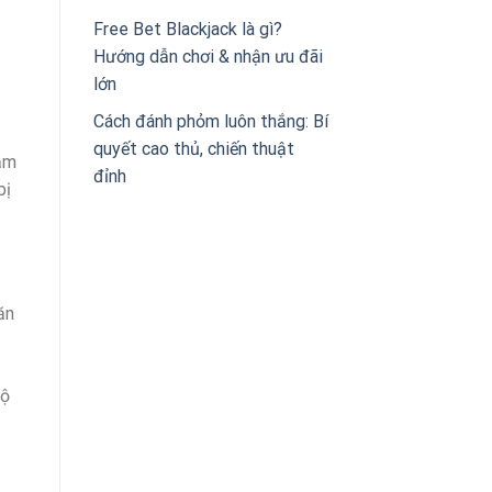
Free Bet Blackjack là gì?
Hướng dẫn chơi & nhận ưu đãi
lớn
Cách đánh phỏm luôn thắng: Bí
quyết cao thủ, chiến thuật
hăm
đỉnh
bị
ăn
độ
ị