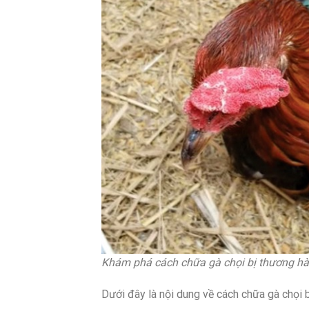
Khám phá cách chữa gà chọi bị thương hàn
Dưới đây là nội dung về cách chữa gà chọi 