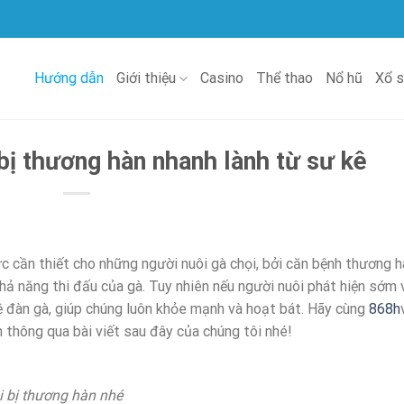
Hướng dẫn
Giới thiệu
Casino
Thể thao
Nổ hũ
Xổ 
bị thương hàn nhanh lành từ sư kê
ức cần thiết cho những người nuôi gà chọi, bởi căn bệnh thương h
ả năng thi đấu của gà. Tuy nhiên nếu người nuôi phát hiện sớm 
 vệ đàn gà, giúp chúng luôn khỏe mạnh và hoạt bát. Hãy cùng
868h
n thông qua bài viết sau đây của chúng tôi nhé!
i bị thương hàn nhé