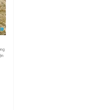
ờng
ện