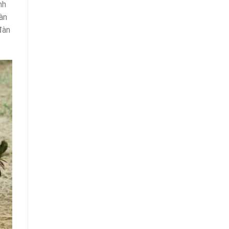
nh
àn
đàn