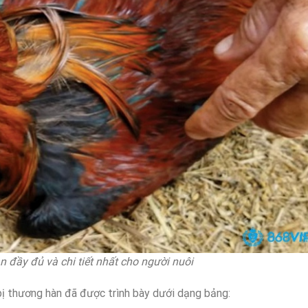
 đầy đủ và chi tiết nhất cho người nuôi
bị thương hàn đã được trình bày dưới dạng bảng: