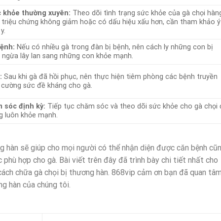
c khỏe thường xuyên:
Theo dõi tình trạng sức khỏe của gà chọi hàn
 triệu chứng không giảm hoặc có dấu hiệu xấu hơn, cần tham khảo ý
y.
bệnh:
Nếu có nhiều gà trong đàn bị bệnh, nên cách ly những con bị
 ngừa lây lan sang những con khỏe mạnh.
:
Sau khi gà đã hồi phục, nên thực hiện tiêm phòng các bệnh truyền
 cường sức đề kháng cho gà.
 sóc định kỳ:
Tiếp tục chăm sóc và theo dõi sức khỏe cho gà chọi
 luôn khỏe mạnh.
ng hàn sẽ giúp cho mọi người có thể nhận diện được căn bệnh cũ
hù hợp cho gà. Bài viết trên đây đã trình bày chi tiết nhất cho
cách chữa gà chọi bị thương hàn. 868vip cảm ơn bạn đã quan tâ
ng hàn của chúng tôi.