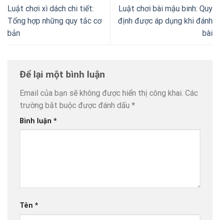
Luật chơi xì dách chi tiết:
Luật chơi bài mậu binh: Quy
Tổng hợp những quy tắc cơ
định được áp dụng khi đánh
bản
bài
Để lại một bình luận
Email của bạn sẽ không được hiển thị công khai.
Các
trường bắt buộc được đánh dấu
*
Bình luận
*
Tên
*