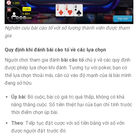
Nghiên cứu bài cào tố với số lượng thành viên được tham
gia
Quy định khi đánh bài cào tố về các lựa chọn
Người chơi tham gia đánh
bài cào tố
chú ý về các quy định
được phép lựa chọn khi đánh. Tương tự với poker, bạn có
thể lựa chọn thoải mái, căn cứ vào độ mạnh của lá bài mình
đang sở hữu.
Úp bài
: Bỏ cuộc, bài có giá trị quá thấp, không có khả
năng thắng cuộc. Số tiền thiệt hại của bạn chỉ tính trước
thời điểm chọn úp bài.
Theo
: Tiếp tục đặt cược với số tiền bằng với số vốn
được người đặt trước đó.