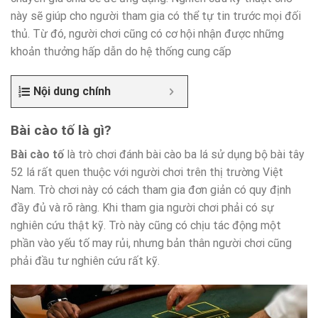
này sẽ giúp cho người tham gia có thể tự tin trước mọi đối
thủ. Từ đó, người chơi cũng có cơ hội nhận được những
khoản thưởng hấp dẫn do hệ thống cung cấp
Nội dung chính
Bài cào tố là gì?
Bài cào tố
là trò chơi đánh bài cào ba lá sử dụng bộ bài tây
52 lá rất quen thuộc với người chơi trên thị trường Việt
Nam. Trò chơi này có cách tham gia đơn giản có quy định
đầy đủ và rõ ràng. Khi tham gia người chơi phải có sự
nghiên cứu thật kỹ. Trò này cũng có chịu tác động một
phần vào yếu tố may rủi, nhưng bản thân người chơi cũng
phải đầu tư nghiên cứu rất kỹ.