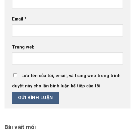
Email
*
Trang web
Lưu tên của tôi, email, và trang web trong trình
duyệt này cho lần bình luận kế tiếp của tôi.
Bài viết mới