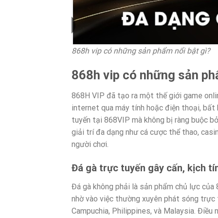
868h vip có những sản phẩm nổi bật gì?
868h vip có những sản phẩ
868H VIP đã tạo ra một thế giới game onlin
internet qua máy tính hoặc điện thoại, bất
tuyến tại 868VIP mà không bị ràng buộc bở
giải trí đa dạng như cá cược thể thao, cas
người chơi.
Đá gà trực tuyến gây cấn, kịch tí
Đá gà không phải là sản phẩm chủ lực của 8
nhờ vào việc thường xuyên phát sóng trực t
Campuchia, Philippines, và Malaysia. Điều