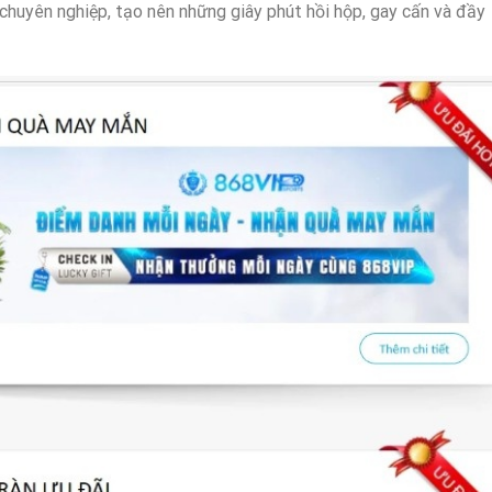
chuyên nghiệp, tạo nên những giây phút hồi hộp, gay cấn và đầy