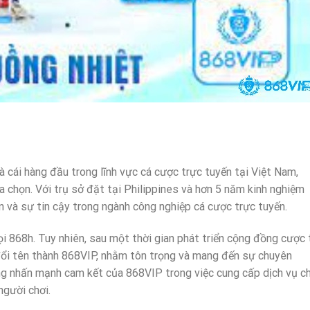
 cái hàng đầu trong lĩnh vực cá cược trực tuyến tại Việt Nam,
 chọn. Với trụ sở đặt tại Philippines và hơn 5 năm kinh nghiệm
 và sự tin cậy trong ngành công nghiệp cá cược trực tuyến.
i 868h. Tuy nhiên, sau một thời gian phát triển cộng đồng cược 
đổi tên thành 868VIP, nhằm tôn trọng và mang đến sự chuyên
ng nhấn mạnh cam kết của 868VIP trong việc cung cấp dịch vụ c
người chơi.