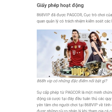
Giấy phép hoạt động
868VIP đã được PAGCOR, Cục trò chơi của 
quan quản lý có trách nhiệm kiểm soát các
868h vip có những đặc điểm nổi bật gì?
Sự cấp phép từ PAGCOR là một minh chứng r
động cá cược tại đây đều tuân thủ các quy 
yên tâm cho người chơi tại 868VIP về tính 
được những rủi ro pháp lý khi tham gia cá c