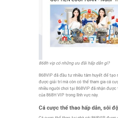
868h vip có những ưu đãi hấp dẫn gì?
868VIP đã đầu tư nhiều tâm huyết để tạo n
được giải trí mà còn có thể tham gia cá cượ
nhiều người chơi tại 868VIP đã nhận được t
của 868H VIP trong lĩnh vực này.
Cá cược thể thao hấp dẫn, sôi đ
Cá cược thể thao tại nhà cái 868VIP được 