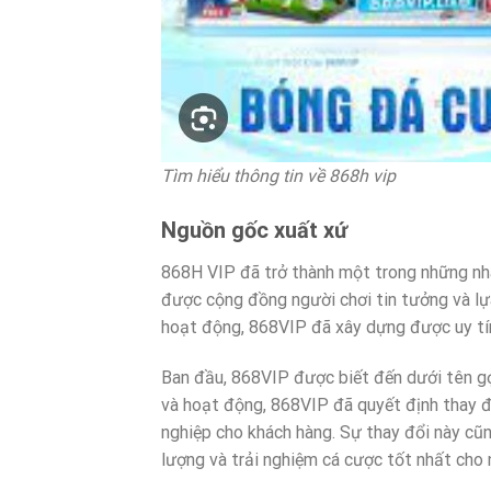
Tìm hiểu thông tin về 868h vip
Nguồn gốc xuất xứ
868H VIP đã trở thành một trong những nhà
được cộng đồng người chơi tin tưởng và lựa
hoạt động, 868VIP đã xây dựng được uy tín
Ban đầu, 868VIP được biết đến dưới tên gọ
và hoạt động, 868VIP đã quyết định thay 
nghiệp cho khách hàng. Sự thay đổi này cũ
lượng và trải nghiệm cá cược tốt nhất cho 